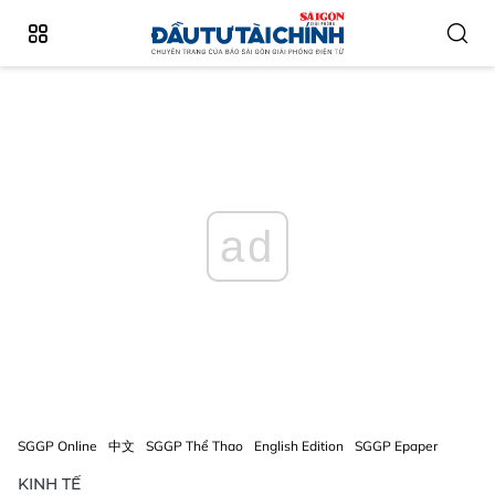
ad
SGGP Online
中文
SGGP Thể Thao
English Edition
SGGP Epaper
KINH TẾ