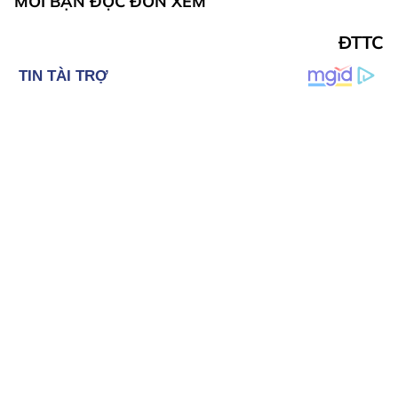
MỜI BẠN ĐỌC ĐÓN XEM
ĐTTC