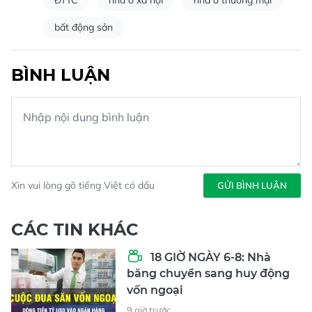
bất động sản
BÌNH LUẬN
Xin vui lòng gõ tiếng Việt có dấu
GỬI BÌNH LUẬN
CÁC TIN KHÁC
18 GIỜ NGÀY 6-8: Nhà
băng chuyển sang huy động
vốn ngoại
9 giờ trước