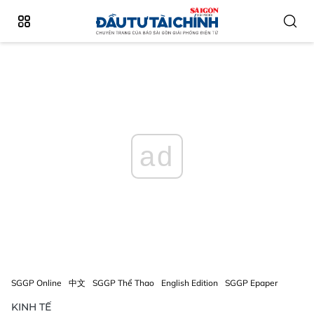
ad
SGGP Online
中文
SGGP Thể Thao
English Edition
SGGP Epaper
KINH TẾ