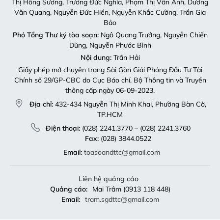
Thị Hồng Sương, Trương Đức Nghĩa, Phạm Thị Vân Anh, Dương
Văn Quang, Nguyễn Đức Hiển, Nguyễn Khắc Cường, Trần Gia
Bảo
Phó Tổng Thư ký tòa soạn:
Ngô Quang Trưởng, Nguyễn Chiến
Dũng, Nguyễn Phước Bình
Nội dung:
Trần Hải
Giấy phép mở chuyên trang Sài Gòn Giải Phóng Đầu Tư Tài
Chính số 29/GP-CBC do Cục Báo chí, Bộ Thông tin và Truyền
thông cấp ngày 06-09-2023.
Địa chỉ:
432-434 Nguyễn Thị Minh Khai, Phường Bàn Cờ,
TP.HCM
Điện thoại:
(028) 2241.3770 – (028) 2241.3760
Fax:
(028) 3844.0522
Email:
toasoandttc@gmail.com
Liên hệ quảng cáo
Quảng cáo:
Mai Trâm (0913 118 448)
Email:
tram.sgdttc@gmail.com