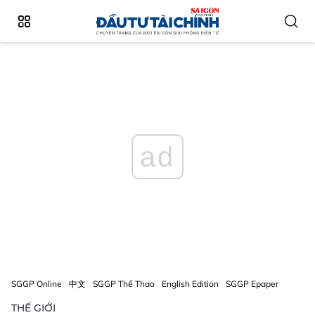
ad
SGGP Online
中文
SGGP Thể Thao
English Edition
SGGP Epaper
THẾ GIỚI