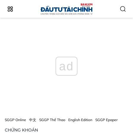
ad
SGGP Online
中文
SGGP Thể Thao
English Edition
SGGP Epaper
CHỨNG KHOÁN