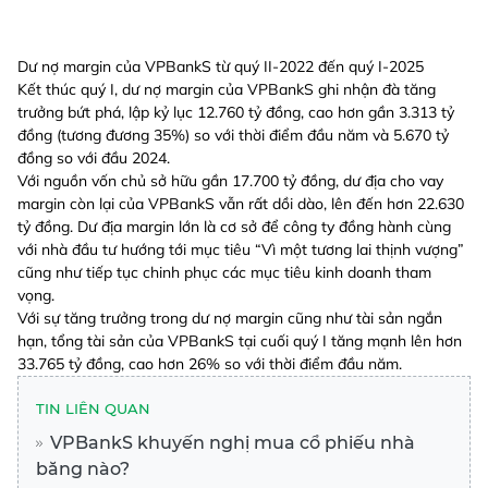
Dư nợ margin của VPBankS từ quý II-2022 đến quý I-2025
Kết thúc quý I, dư nợ margin của VPBankS ghi nhận đà tăng
trưởng bứt phá, lập kỷ lục 12.760 tỷ đồng, cao hơn gần 3.313 tỷ
đồng (tương đương 35%) so với thời điểm đầu năm và 5.670 tỷ
đồng so với đầu 2024.
Với nguồn vốn chủ sở hữu gần 17.700 tỷ đồng, dư địa cho vay
margin còn lại của VPBankS vẫn rất dồi dào, lên đến hơn 22.630
tỷ đồng. Dư địa margin lớn là cơ sở để công ty đồng hành cùng
với nhà đầu tư hướng tới mục tiêu “Vì một tương lai thịnh vượng”
cũng như tiếp tục chinh phục các mục tiêu kinh doanh tham
vọng.
Với sự tăng trưởng trong dư nợ margin cũng như tài sản ngắn
hạn, tổng tài sản của VPBankS tại cuối quý I tăng mạnh lên hơn
33.765 tỷ đồng, cao hơn 26% so với thời điểm đầu năm.
TIN LIÊN QUAN
VPBankS khuyến nghị mua cổ phiếu nhà
băng nào?