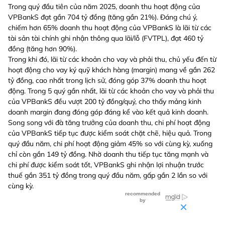
Trong quý đầu tiên của năm 2025, doanh thu hoạt động của
VPBankS đạt gần 704 tỷ đồng (tăng gần 21%). Đáng chú ý,
chiếm hơn 65% doanh thu hoạt động của VPBankS là lãi từ các
tài sản tài chính ghi nhận thông qua lãi/lỗ (FVTPL), đạt 460 tỷ
đồng (tăng hơn 90%).
Trong khi đó, lãi từ các khoản cho vay và phải thu, chủ yếu đến từ
hoạt động cho vay ký quỹ khách hàng (margin) mang về gần 262
tỷ đồng, cao nhất trong lịch sử, đóng góp 37% doanh thu hoạt
động. Trong 5 quý gần nhất, lãi từ các khoản cho vay và phải thu
của VPBankS đều vượt 200 tỷ đồng/quý, cho thấy mảng kinh
doanh margin đang đóng góp đáng kể vào kết quả kinh doanh.
Song song với đà tăng trưởng của doanh thu, chi phí hoạt động
của VPBankS tiếp tục được kiểm soát chặt chẽ, hiệu quả. Trong
quý đầu năm, chi phí hoạt động giảm 45% so với cùng kỳ, xuống
chỉ còn gần 149 tỷ đồng. Nhờ doanh thu tiếp tục tăng mạnh và
chi phí được kiểm soát tốt, VPBankS ghi nhận lợi nhuận trước
thuế gần 351 tỷ đồng trong quý đầu năm, gấp gần 2 lần so với
cùng kỳ.