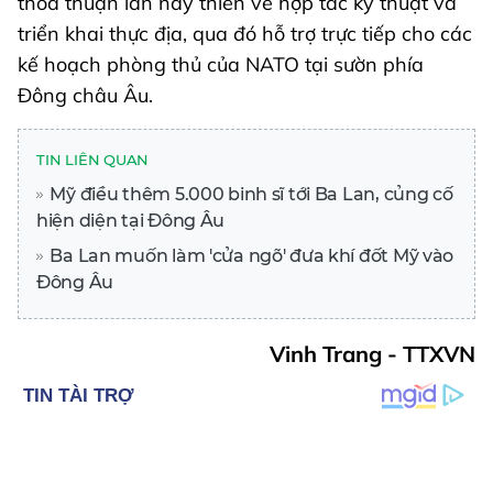
thỏa thuận lần này thiên về hợp tác kỹ thuật và
triển khai thực địa, qua đó hỗ trợ trực tiếp cho các
kế hoạch phòng thủ của NATO tại sườn phía
Đông châu Âu.
TIN LIÊN QUAN
Mỹ điều thêm 5.000 binh sĩ tới Ba Lan, củng cố
hiện diện tại Đông Âu
Ba Lan muốn làm 'cửa ngõ' đưa khí đốt Mỹ vào
Đông Âu
Vinh Trang - TTXVN