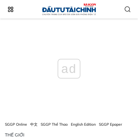
ad
SGGP Online
中文
SGGP Thể Thao
English Edition
SGGP Epaper
THẾ GIỚI