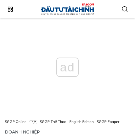
ad
SGGP Online
中文
SGGP Thể Thao
English Edition
SGGP Epaper
DOANH NGHIỆP