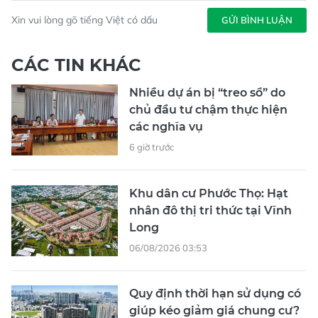
Xin vui lòng gõ tiếng Việt có dấu
GỬI BÌNH LUẬN
CÁC TIN KHÁC
Nhiều dự án bị “treo sổ” do
chủ đầu tư chậm thực hiện
các nghĩa vụ
6 giờ trước
Khu dân cư Phước Thọ: Hạt
nhân đô thị tri thức tại Vĩnh
Long
06/08/2026 03:53
Quy định thời hạn sử dụng có
giúp kéo giảm giá chung cư?