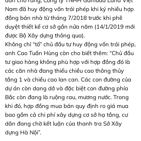
dân cho rằng, Công ty TNHH Gamuda Land Việt
Nam đã huy động vốn trái phép khi ký nhiều hợp
đồng bán nhà từ tháng 7/2018 trước khi phê
duyệt thiết kế cơ sở gần nửa năm (14/1/2019 mới
được Bộ Xây dựng thông qua).
Không chỉ “tố” chủ đầu tư huy động vốn trái phép,
anh Cao Tuấn Hùng còn cho biết thêm: “Chủ đầu
tư giao hàng không phù hợp với hợp đồng đó là
các căn nhà đang thiếu chiều cao thông thủy
tầng 1 và chiều cao lan can. Các con đường của
dự án còn dang dở và đặc biệt con đường phía
Bắc còn đang là ruộng rau, mương nước. Trong
khi đó, hợp đồng mua bán quy định ro giá mua
bao gồm cả chi phí xây dựng cơ sở hạ tầng, cư
dân đang chờ kết luận của thanh tra Sở Xây
dựng Hà Nội”.