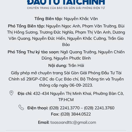
Tổng Biên tập
: Nguyễn Khắc Văn
Phó Tổng Biên tập:
Nguyễn Ngọc Anh, Phạm Văn Trường, Bùi
Thị Hồng Sương, Trương Đức Nghĩa, Phạm Thị Vân Anh, Dương
Văn Quang, Nguyễn Đức Hiển, Nguyễn Khắc Cường, Trần Gia
Bảo
Phó Tổng Thư ký tòa soạn:
Ngô Quang Trưởng, Nguyễn Chiến
Dũng, Nguyễn Phước Bình
Nội dung:
Trần Hải
Giấy phép mở chuyên trang Sài Gòn Giải Phóng Đầu Tư Tài
Chính số 29/GP-CBC do Cục Báo chí, Bộ Thông tin và Truyền
thông cấp ngày 06-09-2023.
Địa chỉ:
432-434 Nguyễn Thị Minh Khai, Phường Bàn Cờ,
TP.HCM
Điện thoại:
(028) 2241.3770 – (028) 2241.3760
Fax:
(028) 3844.0522
Email:
toasoandttc@gmail.com