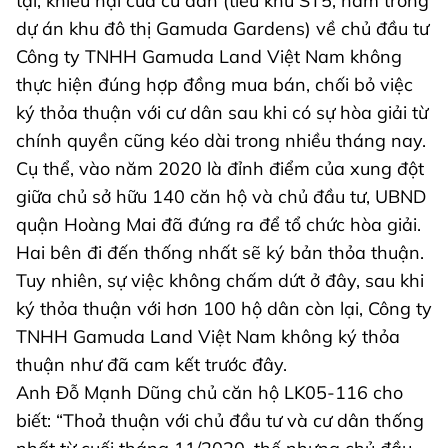
tại, khiếu nại của cư dân (tiểu khu ST5, nằm trong
dự án khu đô thị Gamuda Gardens) về chủ đầu tư
Công ty TNHH Gamuda Land Việt Nam không
thực hiện đúng hợp đồng mua bán, chối bỏ việc
ký thỏa thuận với cư dân sau khi có sự hòa giải từ
chính quyền cũng kéo dài trong nhiều tháng nay.
Cụ thể, vào năm 2020 là đỉnh điểm của xung đột
giữa chủ sở hữu 140 căn hộ và chủ đầu tư, UBND
quận Hoàng Mai đã đứng ra để tổ chức hòa giải.
Hai bên đi đến thống nhất sẽ ký bản thỏa thuận.
Tuy nhiên, sự việc không chấm dứt ở đây, sau khi
ký thỏa thuận với hơn 100 hộ dân còn lại, Công ty
TNHH Gamuda Land Việt Nam không ký thỏa
thuận như đã cam kết trước đây.
Anh Đỗ Mạnh Dũng chủ căn hộ LK05-116 cho
biết: “Thoả thuận với chủ đầu tư và cư dân thống