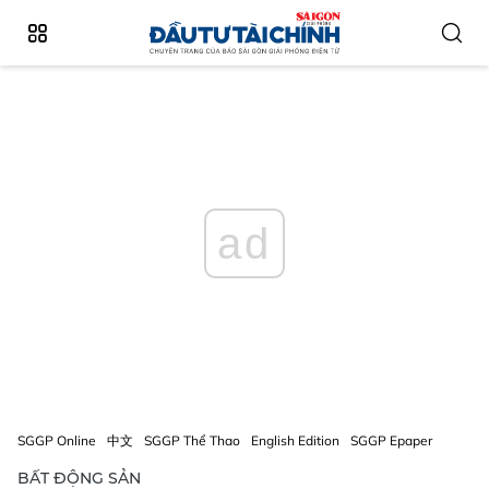
ad
SGGP Online
中文
SGGP Thể Thao
English Edition
SGGP Epaper
BẤT ĐỘNG SẢN