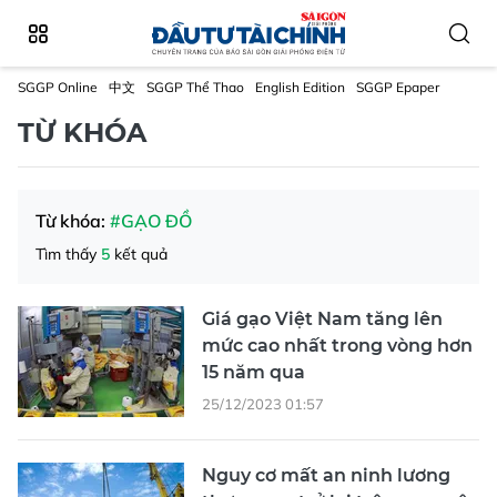
SGGP Online
中文
SGGP Thể Thao
English Edition
SGGP Epaper
TỪ KHÓA
Từ khóa:
#GẠO ĐỒ
Tìm thấy
5
kết quả
Giá gạo Việt Nam tăng lên
mức cao nhất trong vòng hơn
15 năm qua
25/12/2023 01:57
Nguy cơ mất an ninh lương