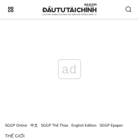
ad
SGGP Online
中文
SGGP Thể Thao
English Edition
SGGP Epaper
THẾ GIỚI