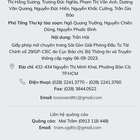
Thị Hồng Sương, Trương Đức Nghĩa, Phạm Thị Vân Anh, Dương
Văn Quang, Nguyễn Đức Hiển, Nguyễn Khắc Cường, Trần Gia
Bảo
Phó Tổng Thư ký tòa soạn:
Ngô Quang Trưởng, Nguyễn Chiến
Dũng, Nguyễn Phước Bình
Nội dung:
Trần Hải
Giấy phép mở chuyên trang Sài Gòn Giải Phóng Đầu Tư Tài
Chính số 29/GP-CBC do Cục Báo chí, Bộ Thông tin và Truyền
thông cấp ngày 06-09-2023.
Địa chỉ:
432-434 Nguyễn Thị Minh Khai, Phường Bàn Cờ,
TP.HCM
Điện thoại:
(028) 2241.3770 – (028) 2241.3760
Fax:
(028) 3844.0522
Email:
toasoandttc@gmail.com
Liên hệ quảng cáo
Quảng cáo:
Mai Trâm (0913 118 448)
Email:
tram.sgdttc@gmail.com