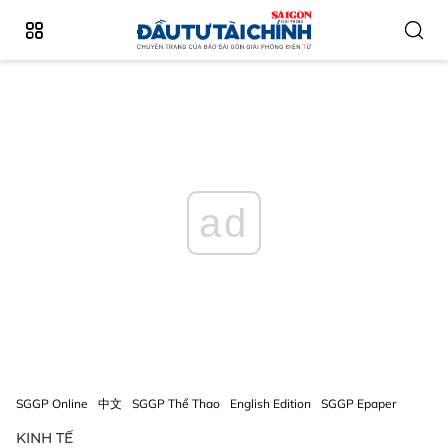
ad
SGGP Online
中文
SGGP Thể Thao
English Edition
SGGP Epaper
KINH TẾ