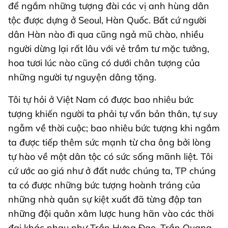
để ngắm những tượng đài các vị anh hùng dân
tộc được dựng ở Seoul, Hàn Quốc. Bất cứ người
dân Hàn nào đi qua cũng ngả mũ chào, nhiều
người dừng lại rất lâu với vẻ trầm tư mặc tưởng,
hoa tươi lúc nào cũng có dưới chân tượng của
những người tự nguyện dâng tặng.
Tôi tự hỏi ở Việt Nam có được bao nhiêu bức
tượng khiến người ta phải tự vấn bản thân, tự suy
ngẫm về thời cuộc; bao nhiêu bức tượng khi ngắm
ta được tiếp thêm sức mạnh từ cha ông bởi lòng
tự hào về một dân tộc có sức sống mãnh liệt. Tôi
cứ ước ao giá như ở đất nước chúng ta, TP chúng
ta có được những bức tượng hoành tráng của
những nhà quân sự kiệt xuất đã từng đập tan
những đội quân xâm lược hung hãn vào các thời
đại khác nhau như Trần Hưng Đạo, Trần Quang