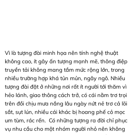
Vì là tượng đài minh họa nên tính nghệ thuật
không cao, ít gây ấn tượng mạnh mẽ, thông điệp
truyền tải không mang tầm mức rộng lớn, trong
nhiều trường hợp khá tủn mủn, ngây ngô. Nhiều
tượng đài đặt ở những nơi rất ít người tới thăm vì
hẻo lánh, giao thông cách trở, có cái nằm trơ trọi
trên đồi chịu mưa nắng lâu ngày nứt nẻ trơ cả lõi
sắt, sụt lún, nhiều cái khác bị hoang phế cỏ mọc
um tùm, rác rến. Có những tượng ra đời chỉ phục
vụ nhu cầu cho một nhóm người nhỏ nên không