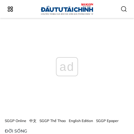
ad
SGGP Online
中文
SGGP Thể Thao
English Edition
SGGP Epaper
ĐỜI SỐNG