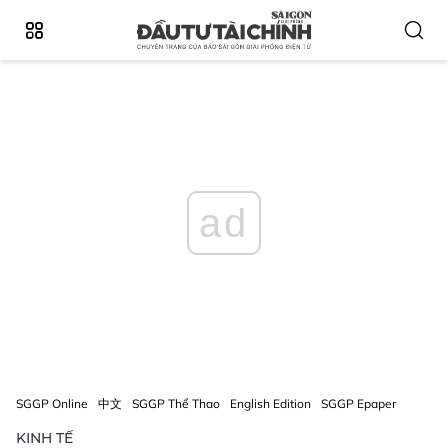
ad
SGGP Online
中文
SGGP Thể Thao
English Edition
SGGP Epaper
KINH TẾ