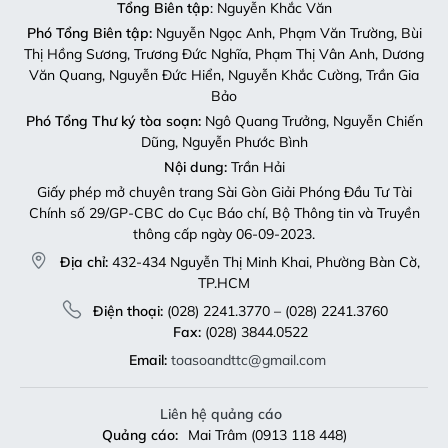
Tổng Biên tập
: Nguyễn Khắc Văn
Phó Tổng Biên tập:
Nguyễn Ngọc Anh, Phạm Văn Trường, Bùi
Thị Hồng Sương, Trương Đức Nghĩa, Phạm Thị Vân Anh, Dương
Văn Quang, Nguyễn Đức Hiển, Nguyễn Khắc Cường, Trần Gia
Bảo
Phó Tổng Thư ký tòa soạn:
Ngô Quang Trưởng, Nguyễn Chiến
Dũng, Nguyễn Phước Bình
Nội dung:
Trần Hải
Giấy phép mở chuyên trang Sài Gòn Giải Phóng Đầu Tư Tài
Chính số 29/GP-CBC do Cục Báo chí, Bộ Thông tin và Truyền
thông cấp ngày 06-09-2023.
Địa chỉ:
432-434 Nguyễn Thị Minh Khai, Phường Bàn Cờ,
TP.HCM
Điện thoại:
(028) 2241.3770 – (028) 2241.3760
Fax:
(028) 3844.0522
Email:
toasoandttc@gmail.com
Liên hệ quảng cáo
Quảng cáo:
Mai Trâm (0913 118 448)