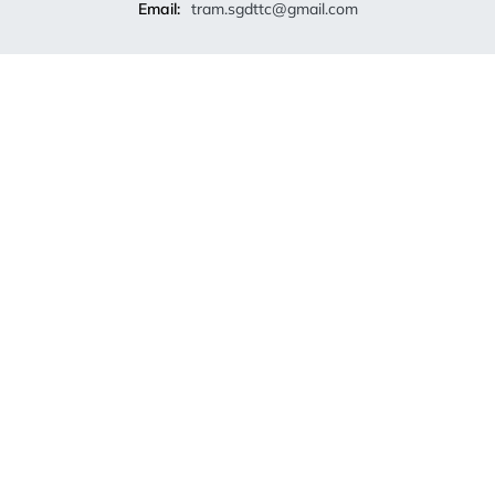
Email:
tram.sgdttc@gmail.com