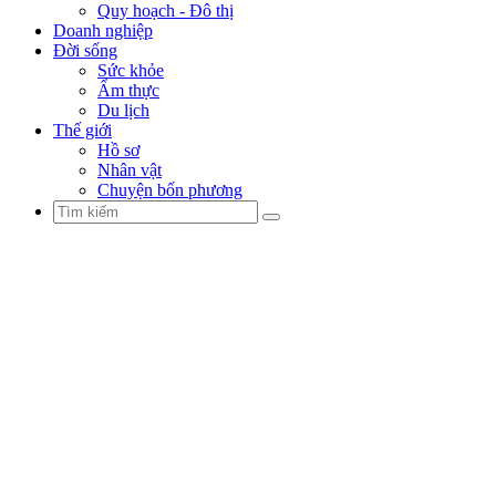
Quy hoạch - Đô thị
Doanh nghiệp
Đời sống
Sức khỏe
Ẩm thực
Du lịch
Thế giới
Hồ sơ
Nhân vật
Chuyện bốn phương