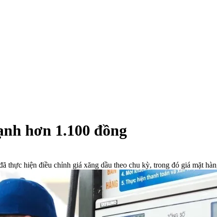
ạnh hơn 1.100 đồng
hực hiện điều chỉnh giá xăng dầu theo chu kỳ, trong đó giá mặt hàng