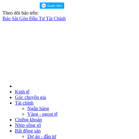
Theo dõi báo trên:
Báo Sài Gòn Đầu Tư Tài Chính
Kinh tế
Góc chuyên gia
Tài chính
Ngân hàng
Vàng - ngoại tệ
Chứng khoán
Nhịp sống số
Bất động sản
Dự án - đầu tư