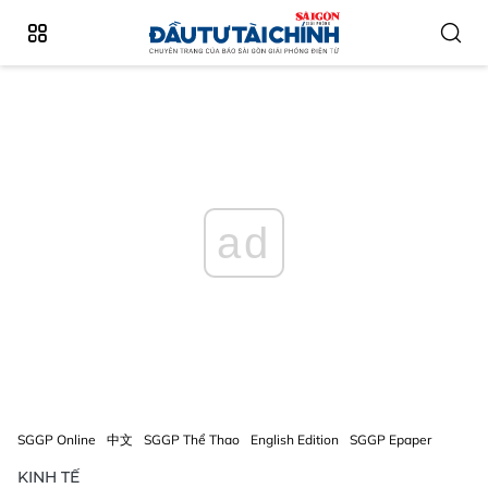
ad
SGGP Online
中文
SGGP Thể Thao
English Edition
SGGP Epaper
KINH TẾ