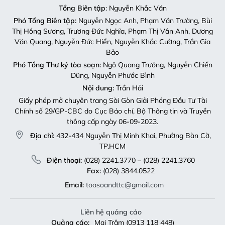
Tổng Biên tập
: Nguyễn Khắc Văn
Phó Tổng Biên tập:
Nguyễn Ngọc Anh, Phạm Văn Trường, Bùi
Thị Hồng Sương, Trương Đức Nghĩa, Phạm Thị Vân Anh, Dương
Văn Quang, Nguyễn Đức Hiển, Nguyễn Khắc Cường, Trần Gia
Bảo
Phó Tổng Thư ký tòa soạn:
Ngô Quang Trưởng, Nguyễn Chiến
Dũng, Nguyễn Phước Bình
Nội dung:
Trần Hải
Giấy phép mở chuyên trang Sài Gòn Giải Phóng Đầu Tư Tài
Chính số 29/GP-CBC do Cục Báo chí, Bộ Thông tin và Truyền
thông cấp ngày 06-09-2023.
Địa chỉ:
432-434 Nguyễn Thị Minh Khai, Phường Bàn Cờ,
TP.HCM
Điện thoại:
(028) 2241.3770 – (028) 2241.3760
Fax:
(028) 3844.0522
Email:
toasoandttc@gmail.com
Liên hệ quảng cáo
Quảng cáo:
Mai Trâm (0913 118 448)