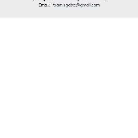
Email:
tram.sgdttc@gmail.com