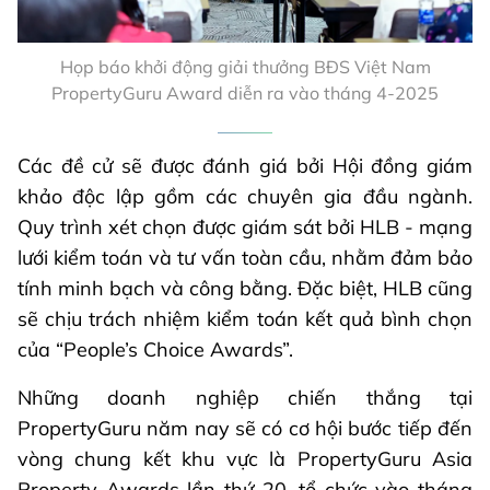
Họp báo khởi động giải thưởng BĐS Việt Nam
PropertyGuru Award diễn ra vào tháng 4-2025
Các đề cử sẽ được đánh giá bởi Hội đồng giám
khảo độc lập gồm các chuyên gia đầu ngành.
Quy trình xét chọn được giám sát bởi HLB - mạng
lưới kiểm toán và tư vấn toàn cầu, nhằm đảm bảo
tính minh bạch và công bằng. Đặc biệt, HLB cũng
sẽ chịu trách nhiệm kiểm toán kết quả bình chọn
của “People’s Choice Awards”.
Những doanh nghiệp chiến thắng tại
PropertyGuru năm nay sẽ có cơ hội bước tiếp đến
vòng chung kết khu vực là PropertyGuru Asia
Property Awards lần thứ 20, tổ chức vào tháng