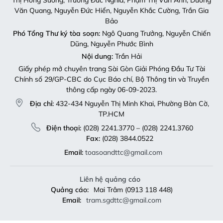
Văn Quang, Nguyễn Đức Hiển, Nguyễn Khắc Cường, Trần Gia
Bảo
Phó Tổng Thư ký tòa soạn:
Ngô Quang Trưởng, Nguyễn Chiến
Dũng, Nguyễn Phước Bình
Nội dung:
Trần Hải
Giấy phép mở chuyên trang Sài Gòn Giải Phóng Đầu Tư Tài
Chính số 29/GP-CBC do Cục Báo chí, Bộ Thông tin và Truyền
thông cấp ngày 06-09-2023.
Địa chỉ:
432-434 Nguyễn Thị Minh Khai, Phường Bàn Cờ,
TP.HCM
Điện thoại:
(028) 2241.3770 – (028) 2241.3760
Fax:
(028) 3844.0522
Email:
toasoandttc@gmail.com
Liên hệ quảng cáo
Quảng cáo:
Mai Trâm (0913 118 448)
Email:
tram.sgdttc@gmail.com