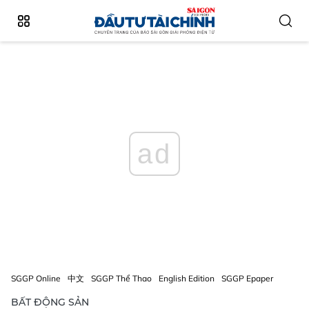
ad
SGGP Online
中文
SGGP Thể Thao
English Edition
SGGP Epaper
BẤT ĐỘNG SẢN