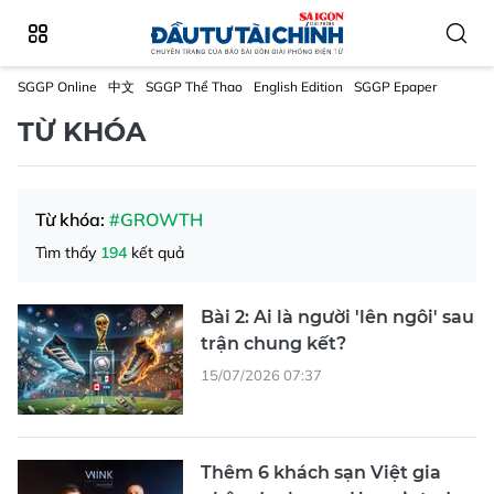
SGGP Online
中文
SGGP Thể Thao
English Edition
SGGP Epaper
TỪ KHÓA
Từ khóa:
#GROWTH
Tìm thấy
194
kết quả
Bài 2: Ai là người 'lên ngôi' sau
trận chung kết?
15/07/2026 07:37
Thêm 6 khách sạn Việt gia