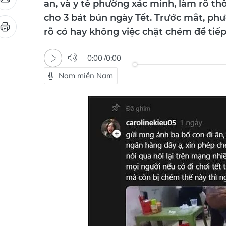
cho 3 bát bún ngày Tết. Trước mắt, ph
rõ có hay không việc chặt chém để tiếp 
0:00
/
0:00
Nam miền Nam