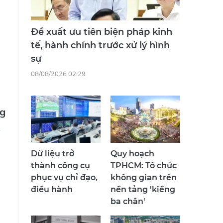
Đề xuất ưu tiên biện pháp kinh
tế, hành chính trước xử lý hình
sự
08/08/2026 02:29
g
Dữ liệu trở
Quy hoạch
thành công cụ
TPHCM: Tổ chức
phục vụ chỉ đạo,
không gian trên
điều hành
nền tảng 'kiềng
ba chân'