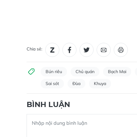
Chia sẻ:
Bún riêu
Chủ quán
Bạch Mai
Sai sót
Đùa
Khuya
BÌNH LUẬN