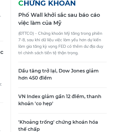
CHỨNG KHOÁN
Phố Wall khởi sắc sau báo cáo
-
việc làm của Mỹ
(ĐTTCO) - Chứng khoán Mỹ tăng trong phiên
7-8, sau khi dữ liệu việc làm yếu hơn dự kiến
làm gia tăng kỳ vọng FED có thêm dư địa duy
ác
trì chính sách tiền tệ thận trọng.
Dầu tăng trở lại, Dow Jones giảm
hơn 450 điểm
c
VN Index giảm gần 12 điểm, thanh
khoản 'co hẹp'
'Khoảng trống' chứng khoán hóa
thế chấp
c