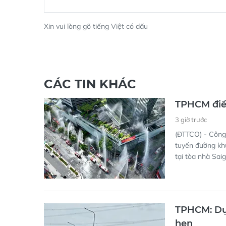
Xin vui lòng gõ tiếng Việt có dấu
CÁC TIN KHÁC
TPHCM điều
3 giờ trước
(ĐTTCO) - Công
tuyến đường kh
tại tòa nhà Sai
TPHCM: Dự 
hẹn