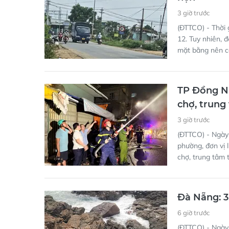
3 giờ trước
(ĐTTCO) - Thời 
12. Tuy nhiên, 
mặt bằng nên cô
TP Đồng Na
chợ, trung
3 giờ trước
(ĐTTCO) - Ngày
phường, đơn vị 
chợ, trung tâm t
Đà Nẵng: 3
6 giờ trước
(ĐTTCO) - Ngày 