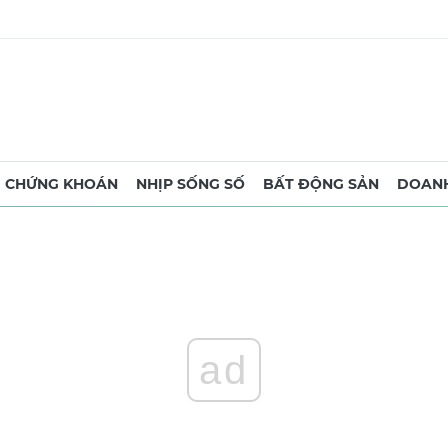
CHỨNG KHOÁN
NHỊP SỐNG SỐ
BẤT ĐỘNG SẢN
DOANH
ad