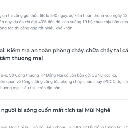
gian thi công gói thầu 6B là 540 ngày, dự kiến hoàn thành vào ngày 13
đến nay, dự án chỉ đạt 40% tiến độ, còn vướng 19 hộ chưa chịu bàn giao
ng tác thi công gặp rất nhiều khó khăn.
i: Kiểm tra an toàn phòng cháy, chữa cháy tại c
 tâm thương mại
 8-8, Sở Công thương TP Đồng Nai có văn bản gửi UBND các xã,
liên quan về tăng cường công tác phòng cháy, chữa cháy (PCCC) tại cá
hương mại, siêu thị... trên địa bàn.
 người bị sóng cuốn mất tích tại Mũi Nghê
8-8, Ban Chỉ huy Bộ đội Biên phòng (BĐBP) TP Đà Nẵng thông tin, lự