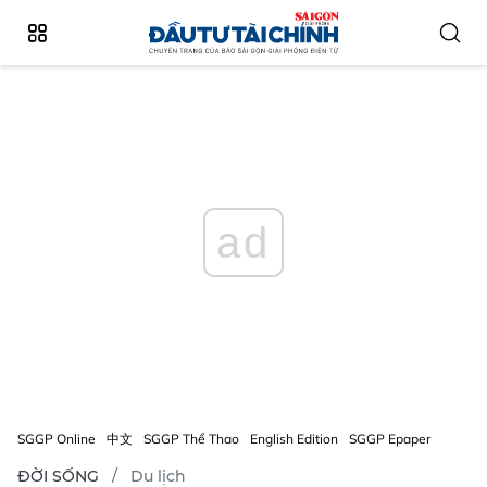
ad
SGGP Online
中文
SGGP Thể Thao
English Edition
SGGP Epaper
ĐỜI SỐNG
Du lịch