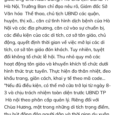
Hà Nội, Trưởng Ban chỉ đạo nêu rõ, Giám đốc Sở
Văn hóa Thể thao, chủ tịch UBND các quận,
huyện, thị xã... căn cứ tình hình dịch bệnh của Hà
Nội và các địa phương, căn cứ vào sự chuẩn bị,
các điều kiện của các di tích, cơ sở tôn giáo, chủ
động, quyết định thời gian về việc mở lại các di
tích, cơ sở tôn giáo đón khách. Tuy nhiên, tuyệt
đối không tổ chức lễ hội. Thu nhỏ quy mô các
hoạt động tôn giáo và khuyến khích tổ chức dưới
hình thức trực tuyến. Thực hiện đo thân nhiệt, đeo
khẩu trang, giãn cách, khai y tế theo mã code…
"Nếu đủ điều kiện, có thể mở cửa trở lại từ ngày 8-
3 và chịu trách nhiệm toàn diện trước UBND TP
Hà nội theo phân cấp quản lý. Riêng đối với
Chùa Hương, một trong những di tích trọng điểm,
thu hút đông đảo người dân và thời gian du xuân