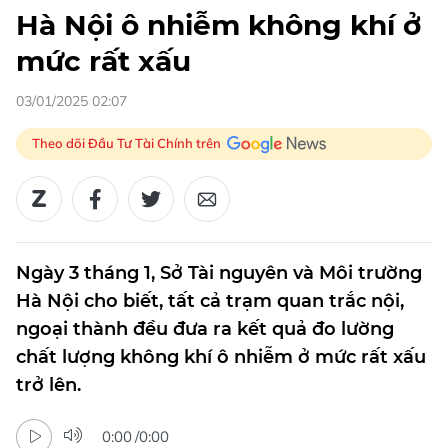
Hà Nội ô nhiễm không khí ở
mức rất xấu
03/01/2025 02:07
Theo dõi Đầu Tư Tài Chính trên
Ngày 3 tháng 1, Sở Tài nguyên và Môi trường
Hà Nội cho biết, tất cả trạm quan trắc nội,
ngoại thành đều đưa ra kết quả đo lường
chất lượng không khí ô nhiễm ở mức rất xấu
trở lên.
0:00
/
0:00