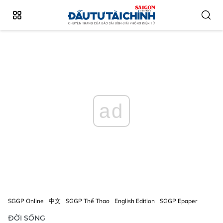
ad
SGGP Online
中文
SGGP Thể Thao
English Edition
SGGP Epaper
ĐỜI SỐNG