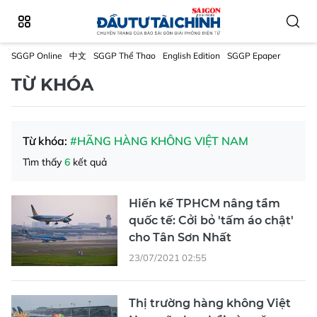
SGGP Online
中文
SGGP Thể Thao
English Edition
SGGP Epaper
TỪ KHÓA
Từ khóa:
#HÃNG HÀNG KHÔNG VIỆT NAM
Tìm thấy
6
kết quả
Hiến kế TPHCM nâng tầm
quốc tế: Cởi bỏ 'tấm áo chật'
cho Tân Sơn Nhất
23/07/2021 02:55
Thị trường hàng không Việt