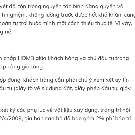
yệt đối tôn trọng nguyên tắc bình đẳng quyền và
nh nghiệm, không lường trước được hết khó khăn, cũn
oản tự trói buộc mình một cách thiếu thực tế. Vì vậy,
g nề.
nh chấp HĐMB giữa khách hàng và chủ đầu tư trong
tạp càng gia tăng.
hợp đồng, khách hàng cần phải chú ý xem xét uy tín
u tư (giấy tờ về sử dụng đất, giấy phép đầu tư, giấy
t kỹ các phụ lục về vật liệu xây dựng, trang trí nội
2/4/2009, giá bán căn hộ đã bao gồm 2% phí bảo trì