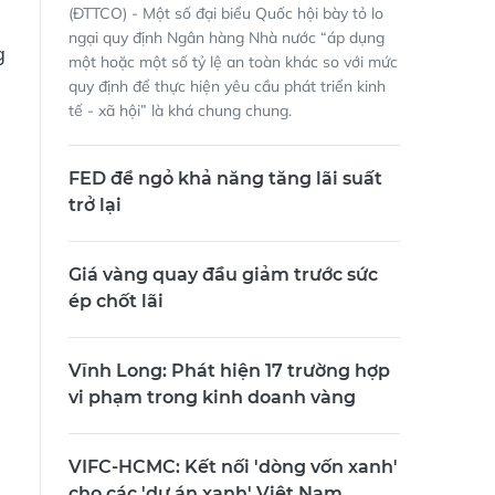
(ĐTTCO) - Một số đại biểu Quốc hội bày tỏ lo
ngại quy định Ngân hàng Nhà nước “áp dụng
g
một hoặc một số tỷ lệ an toàn khác so với mức
quy định để thực hiện yêu cầu phát triển kinh
tế - xã hội” là khá chung chung.
FED để ngỏ khả năng tăng lãi suất
trở lại
Giá vàng quay đầu giảm trước sức
ép chốt lãi
Vĩnh Long: Phát hiện 17 trường hợp
vi phạm trong kinh doanh vàng
VIFC-HCMC: Kết nối 'dòng vốn xanh'
cho các 'dự án xanh' Việt Nam