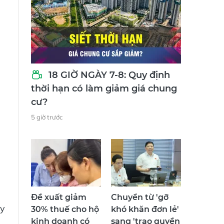
18 GIỜ NGÀY 7-8: Quy định
thời hạn có làm giảm giá chung
cư?
5 giờ trước
Đề xuất giảm
Chuyển từ 'gỡ
ảy
30% thuế cho hộ
khó khăn đơn lẻ'
kinh doanh có
sang 'trao quyền