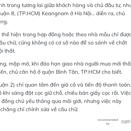
h trong tương lai giữa khách hàng và chủ đầu tư, nh
uận 8, (TP.HCM) Keangnam ở Hà Nội... diễn ra, chủ
àng.
c thể hiện trong hợp đồng hoặc theo nhà mẫu chỉ đượ
âu chữ, cũng không có cơ sở nào để so sánh về chất
i thất.
ng, mập mờ, khi đáo hạn giao nhà người mua mới thấ
ến, chủ căn hộ ở quận Bình Tân, TP.HCM cho biết.
ận 2) chỉ quan tâm đến giá cả và tiến độ thanh toán
ó khi sáng đặt cọc giữ chỗ, chiều bán giấy cọc rồi. Việc
p đồng chủ yếu thông qua môi giới, nhưng việc này
 chăng chỉ chỉnh sửa về câu chữ.