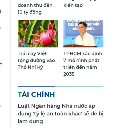
doanh thu đến
kiến tạo'
ch
10 tỷ đồng
p
Trái cây Việt
TPHCM xác định
rộng đường vào
7 mô hình phát
t
Thổ Nhĩ Kỳ
triển đến năm
2035
TÀI CHÍNH
u
Luật Ngân hàng Nhà nước áp
dụng 'tỷ lệ an toàn khác' sẽ dễ bị
lạm dụng