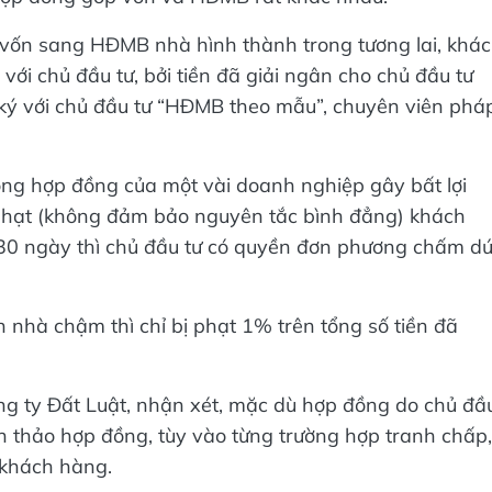
 vốn sang HĐMB nhà hình thành trong tương lai, khá
ới chủ đầu tư, bởi tiền đã giải ngân cho chủ đầu tư
 ký với chủ đầu tư “HĐMB theo mẫu”, chuyên viên phá
ong hợp đồng của một vài doanh nghiệp gây bất lợi
phạt (không đảm bảo nguyên tắc bình đẳng) khách
á 30 ngày thì chủ đầu tư có quyền đơn phương chấm dứ
 nhà chậm thì chỉ bị phạt 1% trên tổng số tiền đã
g ty Đất Luật, nhận xét, mặc dù hợp đồng do chủ đầ
n thảo hợp đồng, tùy vào từng trường hợp tranh chấp,
 khách hàng.