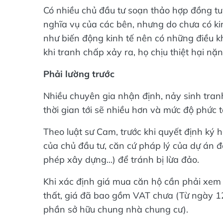
Có nhiều chủ đầu tư soạn thảo hợp đồng tu
nghĩa vụ của các bên, nhưng do chưa có ki
như biến động kinh tế nên có những điều kh
khi tranh chấp xảy ra, họ chịu thiệt hại nặn
Phải lường trước
Nhiều chuyên gia nhận định, nảy sinh tra
thời gian tới sẽ nhiều hơn và mức độ phức 
Theo luật sư Cam, trước khi quyết định ký 
của chủ đầu tư, căn cứ pháp lý của dự án đầ
phép xây dựng...) để tránh bị lừa đảo.
Khi xác định giá mua căn hộ cần phải xem xé
thất, giá đã bao gồm VAT chưa (Từ ngày 1
phần sở hữu chung nhà chung cư).