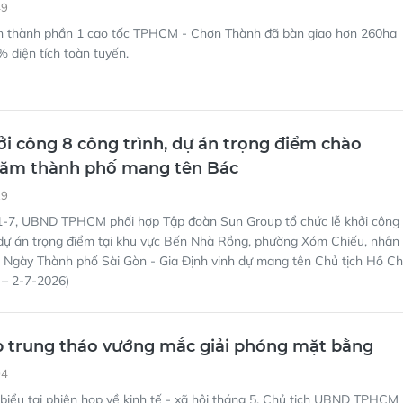
49
n thành phần 1 cao tốc TPHCM - Chơn Thành đã bàn giao hơn 260ha
% diện tích toàn tuyến.
 công 8 công trình, dự án trọng điểm chào
ăm thành phố mang tên Bác
29
-7, UBND TPHCM phối hợp Tập đoàn Sun Group tổ chức lễ khởi công
 dự án trọng điểm tại khu vực Bến Nhà Rồng, phường Xóm Chiếu, nhân
 Ngày Thành phố Sài Gòn - Gia Định vinh dự mang tên Chủ tịch Hồ Ch
 – 2-7-2026)
 trung tháo vướng mắc giải phóng mặt bằng
04
biểu tại phiên họp về kinh tế - xã hội tháng 5, Chủ tịch UBND TPHCM