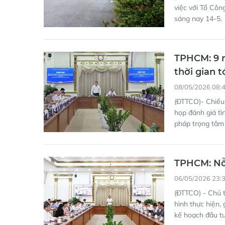
việc với Tổ Côn
sáng nay 14-5.
TPHCM: 9 n
thời gian t
08/05/2026 08:
(ĐTTCO)- Chiều
họp đánh giá tì
pháp trọng tâm
TPHCM: Nỗ 
06/05/2026 23:
(ĐTTCO) - Chủ 
hình thực hiện,
kế hoạch đầu tư