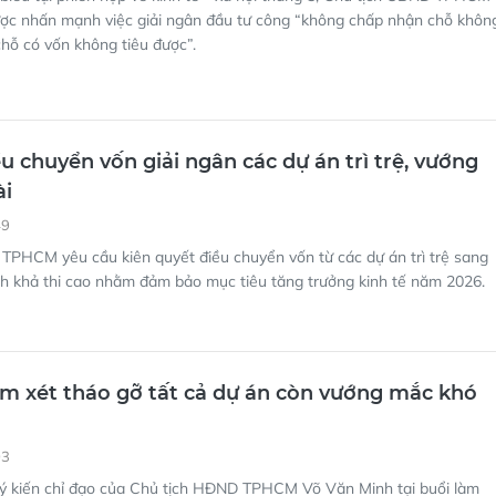
c nhấn mạnh việc giải ngân đầu tư công “không chấp nhận chỗ khôn
 chỗ có vốn không tiêu được”.
 chuyển vốn giải ngân các dự án trì trệ, vướng
ài
49
PHCM yêu cầu kiên quyết điều chuyển vốn từ các dự án trì trệ sang
nh khả thi cao nhằm đảm bảo mục tiêu tăng trưởng kinh tế năm 2026.
 xét tháo gỡ tất cả dự án còn vướng mắc khó
03
 ý kiến chỉ đạo của Chủ tịch HĐND TPHCM Võ Văn Minh tại buổi làm