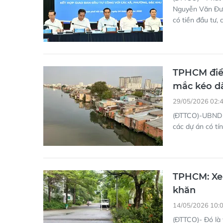
Nguyễn Văn Đượ
có tiền đầu tư,
TPHCM điều
mắc kéo d
29/05/2026 02:
(ĐTTCO)-UBND T
các dự án có tí
TPHCM: Xem
khăn
14/05/2026 10:
(ĐTTCO)- Đó là