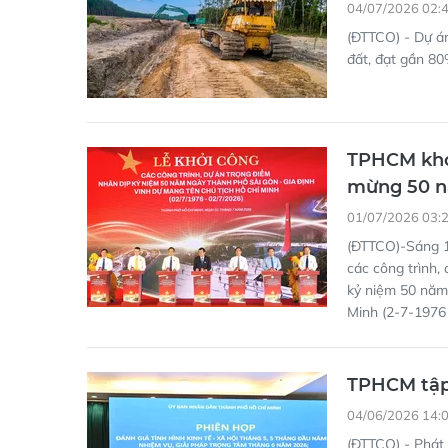
04/07/2026 02:
(ĐTTCO) - Dự á
đất, đạt gần 80
TPHCM khởi
mừng 50 n
01/07/2026 03:
(ĐTTCO)-Sáng 1
các công trình,
kỷ niệm 50 năm
Minh (2-7-1976
TPHCM tập
04/06/2026 14:
(ĐTTCO) - Phát 