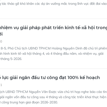
g tác tháo gỡ khó khăn các dự án vướng mắc trong lĩnh vực đất đai vào
hiệm vụ giải pháp phát triển kinh tế-xã hội tron
ới
40
 8-5, Phó Chủ tịch UBND TPHCM Hoàng Nguyên Dinh đã chủ trì phiên
nh hình kinh tế-xã hội tháng 4, và 4 tháng đầu năm, và nhiệm vụ, giải
 tháng 5-2026.
lực giải ngân đầu tư công đạt 100% kế hoạch
31
tịch UBND TPHCM Nguyễn Văn Được vừa chủ trì họp nghe báo cáo tìn
 giải ngân vốn đầu tư công sau 4 tháng và công tác triển khai thực hiện
 công trung hạn giai đoạn 2026-2030.