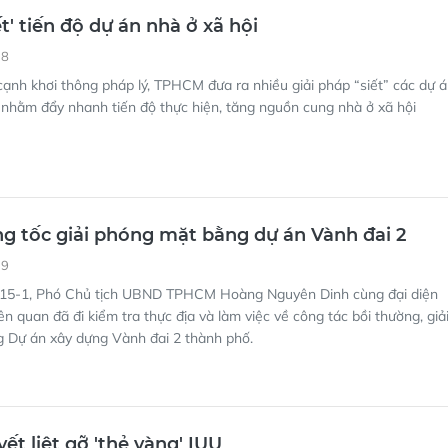
t' tiến độ dự án nhà ở xã hội
38
ạnh khơi thông pháp lý, TPHCM đưa ra nhiều giải pháp “siết” các dự 
 nhằm đẩy nhanh tiến độ thực hiện, tăng nguồn cung nhà ở xã hội
 tốc giải phóng mặt bằng dự án Vành đai 2
39
15-1, Phó Chủ tịch UBND TPHCM Hoàng Nguyên Dinh cùng đại diện
ên quan đã đi kiểm tra thực địa và làm việc về công tác bồi thường, giả
 Dự án xây dựng Vành đai 2 thành phố.
t liệt gỡ 'thẻ vàng' IUU