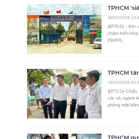
TPHCM 'siế
26/01/2026 23:
(ĐTTCO) - Bên c
chậm triển khai
(NoXH).
TPHCM tăng
16/01/2026 02:
(ĐTTCO)-Chiều 
các sở, ngành li
phóng mặt bằng
TPHCM quyế