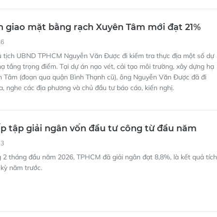
n giao mặt bằng rạch Xuyên Tâm mới đạt 21%
46
ủ tịch UBND TPHCM Nguyễn Văn Được đi kiểm tra thực địa một số dự
hạ tầng trọng điểm. Tại dự án nạo vét, cải tạo môi trường, xây dựng hạ
n Tâm (đoạn qua quận Bình Thạnh cũ), ông Nguyễn Văn Được đã đi
ịa, nghe các địa phương và chủ đầu tư báo cáo, kiến nghị.
 tập giải ngân vốn đầu tư công từ đầu năm
53
 2 tháng đầu năm 2026, TPHCM đã giải ngân đạt 8,8%, là kết quả tích
 kỳ năm trước.