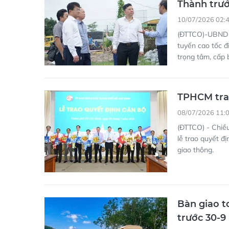
Thành trướ
10/07/2026 02:
(ĐTTCO)-UBND T
tuyến cao tốc đ
trọng tâm, cấp 
TPHCM trao
08/07/2026 11:
(ĐTTCO) - Chiề
lễ trao quyết đ
giao thông.
Bàn giao 
trước 30-9