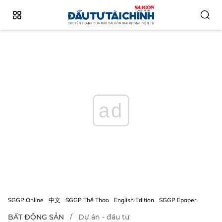
ad
SGGP Online
中文
SGGP Thể Thao
English Edition
SGGP Epaper
BẤT ĐỘNG SẢN
Dự án - đầu tư