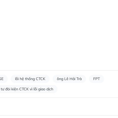
SE
lỗi hệ thống CTCK
ông Lê Hải Trà
FPT
tư đòi kiện CTCK vì lỗi giao dịch