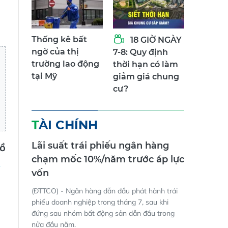
Thống kê bất
18 GIỜ NGÀY
ngờ của thị
7-8: Quy định
trường lao động
thời hạn có làm
tại Mỹ
giảm giá chung
cư?
TÀI CHÍNH
Lãi suất trái phiếu ngân hàng
Hồ
chạm mốc 10%/năm trước áp lực
vốn
(ĐTTCO) - Ngân hàng dẫn đầu phát hành trái
phiếu doanh nghiệp trong tháng 7, sau khi
đứng sau nhóm bất động sản dẫn đầu trong
nửa đầu năm.