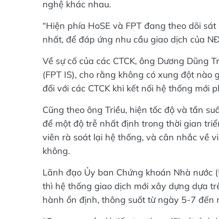
nghệ khác nhau.
“Hiện phía HoSE và FPT đang theo dõi sát 
nhất, để đáp ứng nhu cầu giao dịch của NĐT
Về sự cố của các CTCK, ông Dương Dũng Tr
(FPT IS), cho rằng không có xung đột nào g
đối với các CTCK khi kết nối hệ thống mới p
Cũng theo ông Triều, hiện tốc độ và tần su
để một độ trễ nhất định trong thời gian tri
viên rà soát lại hệ thống, và cân nhắc về 
không.
Lãnh đạo Ủy ban Chứng khoán Nhà nước (U
thì hệ thống giao dịch mới xây dựng dựa 
hành ổn định, thông suốt từ ngày 5-7 đến 