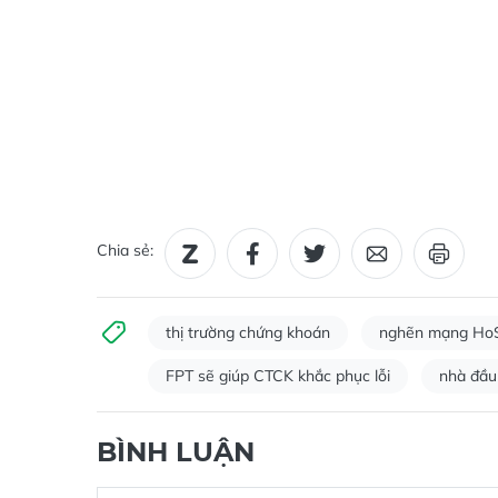
Chia sẻ:
thị trường chứng khoán
nghẽn mạng Ho
FPT sẽ giúp CTCK khắc phục lỗi
nhà đầu 
BÌNH LUẬN