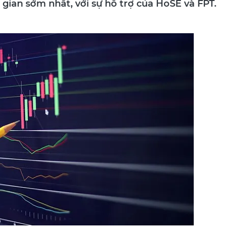
gian sớm nhất, với sự hỗ trợ của HoSE và FPT.