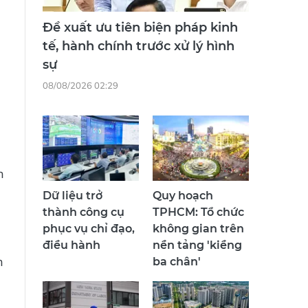
Đề xuất ưu tiên biện pháp kinh
tế, hành chính trước xử lý hình
sự
08/08/2026 02:29
h
Dữ liệu trở
Quy hoạch
thành công cụ
TPHCM: Tổ chức
phục vụ chỉ đạo,
không gian trên
điều hành
nền tảng 'kiềng
n
ba chân'