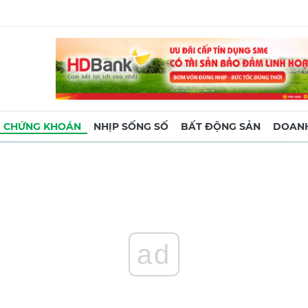
CHỨNG KHOÁN
NHỊP SỐNG SỐ
BẤT ĐỘNG SẢN
DOANH
ad