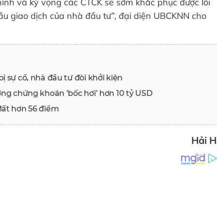
h hình và kỳ vọng các CTCK sẽ sớm khắc phục được lỗi
ầu giao dịch của nhà đầu tư”, đại diện UBCKNN cho
 sự cố, nhà đầu tư đòi khởi kiện
ờng chứng khoán ‘bốc hơi’ hơn 10 tỷ USD
Mất hơn 56 điểm
Hải 