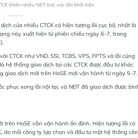
TCK khiến nhiều NĐT bức xúc đòi khởi kiện.
ịch của nhiều CTCK có hiện tượng lỗi cục bộ, nhất là
rạng này xuất hiện từ phiên chiều ngày 6-7, trong
).
ột vài CTCK như VND, SSI, TCBS, VPS, FPTS và lỗi cũng
à hệ thống giao dịch tại các CTCK được đầu tư khác
ng giao dịch mới trên HoSE mới vận hành từ ngày 5-7.
 phục xong lỗi nội tại, và NĐT đã giao dịch được bìn
ới trên HoSE vẫn vận hành ổn định. Hiện tượng lỗi có
K, do mỗi công ty lựa chọn và đầu tư một hệ thống cô