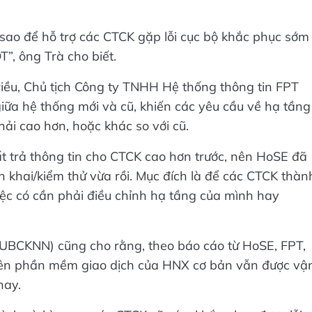
sao để hỗ trợ các CTCK gặp lỗi cục bộ khắc phục sớm
”, ông Trà cho biết.
iều, Chủ tịch Công ty TNHH Hệ thống thông tin FPT
iữa hệ thống mới và cũ, khiến các yêu cầu về hạ tầng
hải cao hơn, hoặc khác so với cũ.
ất trả thông tin cho CTCK cao hơn trước, nên HoSE đã
ển khai/kiểm thử vừa rồi. Mục đích là để các CTCK thàn
việc có cần phải điều chỉnh hạ tầng của mình hay
BCKNN) cũng cho rằng, theo báo cáo từ HoSE, FPT,
trên phần mềm giao dịch của HNX cơ bản vẫn được vậ
nay.