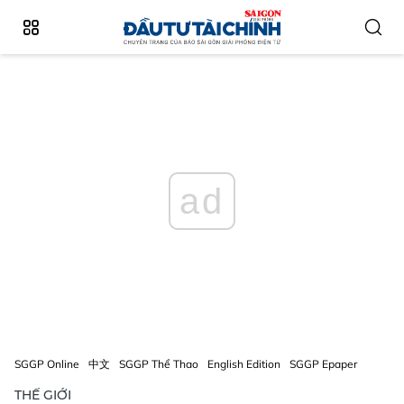
ad
SGGP Online
中文
SGGP Thể Thao
English Edition
SGGP Epaper
THẾ GIỚI