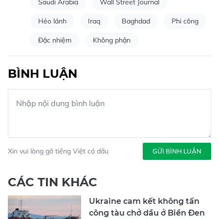
Saudi Arabia
Wall Street Journal
Hẻo lánh
Iraq
Baghdad
Phi công
Đặc nhiệm
Không phận
BÌNH LUẬN
Xin vui lòng gõ tiếng Việt có dấu
GỬI BÌNH LUẬN
CÁC TIN KHÁC
Ukraine cam kết không tấn
công tàu chở dầu ở Biển Đen