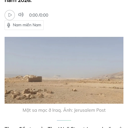
năm 2026.
0:00
/
0:00
Nam miền Nam
Một sa mạc ở Iraq. Ảnh: Jerusalem Post