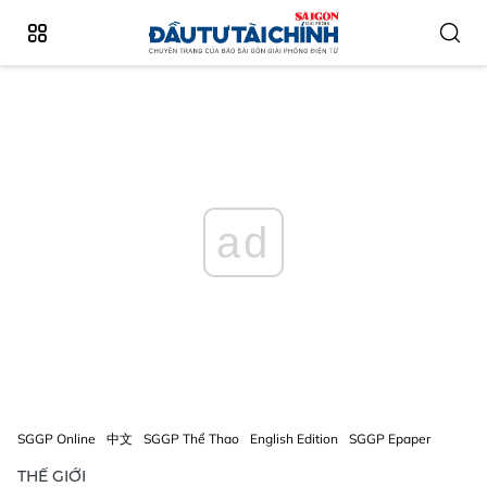
ad
SGGP Online
中文
SGGP Thể Thao
English Edition
SGGP Epaper
THẾ GIỚI