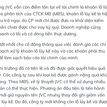
g JVC vẫn còn điểm tồn tại về tài chính là khoản lỗ lũ
eo phân tích của CTCK MB (MBS), khoản lỗ lũy kế là h
 trở ngại, do CP mới chỉ được đưa ra khỏi diện kiểm
nên chưa được cho vay ký quỹ. Doanh nghiệp cũng
oanh có lãi và có dòng tiền thực dương.
h tốt nhất cho cổ đông thông qua việc đánh giá các chỉ
 hoạch xử lý khoản lỗ lũy kế này và các khoản phải thu
để làm sạch báo cáo tài chính của mình.
hị trường đã có tiền lệ và đã được giải quyết hiệu quả
ty. Các công ty sau khi loại bỏ được gánh nặng quá kh
đông. Theo MBS, về lý thuyết JVC có thể sử dụng nhiều
án có thể thực hiện. Phương án đầu tiên là tiến hành
mới giữ nguyên tên JVC nhưng thay đổi ghi giảm vốn
lũy kế. Do đó, công ty mới không còn lỗ lũy kế và đượ