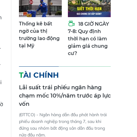
n
Thống kê bất
18 GIỜ NGÀY
ngờ của thị
7-8: Quy định
trường lao động
thời hạn có làm
tại Mỹ
giảm giá chung
-
cư?
y
TÀI CHÍNH
i
Lãi suất trái phiếu ngân hàng
chạm mốc 10%/năm trước áp lực
hờ
vốn
(ĐTTCO) - Ngân hàng dẫn đầu phát hành trái
phiếu doanh nghiệp trong tháng 7, sau khi
đứng sau nhóm bất động sản dẫn đầu trong
nửa đầu năm.