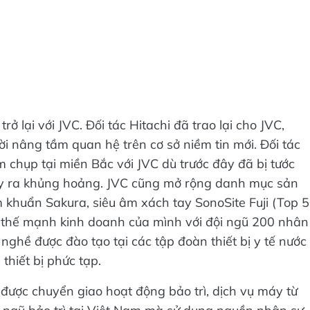
rở lại với JVC. Đối tác Hitachi đã trao lại cho JVC,
i nâng tầm quan hệ trên cơ sở niềm tin mới. Đối tác
m chụp tại miền Bắc với JVC dù trước đây đã bị tước
xảy ra khủng hoảng. JVC cũng mở rộng danh mục sản
khuẩn Sakura, siêu âm xách tay SonoSite Fuji (Top 5
c thế mạnh kinh doanh của mình với đội ngũ 200 nhân
 nghề được đào tạo tại các tập đoàn thiết bị y tế nước
thiết bị phức tạp.
 được chuyển giao hoạt động bảo trì, dịch vụ máy từ