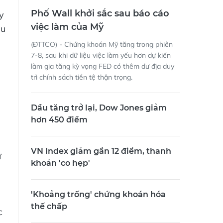
Phố Wall khởi sắc sau báo cáo
y
việc làm của Mỹ
ậu
(ĐTTCO) - Chứng khoán Mỹ tăng trong phiên
7-8, sau khi dữ liệu việc làm yếu hơn dự kiến
làm gia tăng kỳ vọng FED có thêm dư địa duy
trì chính sách tiền tệ thận trọng.
Dầu tăng trở lại, Dow Jones giảm
hơn 450 điểm
VN Index giảm gần 12 điểm, thanh
ứ
khoản 'co hẹp'
'Khoảng trống' chứng khoán hóa
thế chấp
c