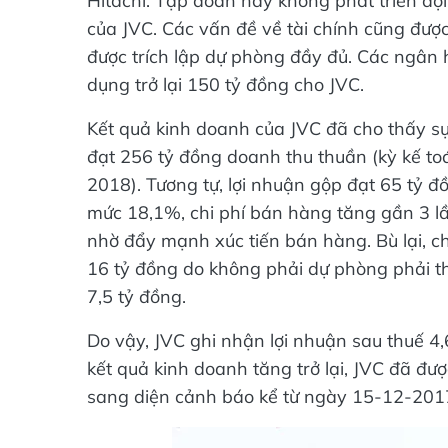
Hitachi. Tập đoàn này không phát triển độ
của JVC. Các vấn đề về tài chính cũng được 
được trích lập dự phòng đầy đủ. Các ngâ
dụng trở lại 150 tỷ đồng cho JVC.
Kết quả kinh doanh của JVC đã cho thấy s
đạt 256 tỷ đồng doanh thu thuần (kỳ kế t
2018). Tương tự, lợi nhuận gộp đạt 65 tỷ 
mức 18,1%, chi phí bán hàng tăng gần 3 l
nhờ đẩy mạnh xúc tiến bán hàng. Bù lại, 
16 tỷ đồng do không phải dự phòng phải th
7,5 tỷ đồng.
Do vậy, JVC ghi nhận lợi nhuận sau thuế 4,
kết quả kinh doanh tăng trở lại, JVC đã đư
sang diện cảnh báo kể từ ngày 15-12-201