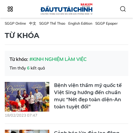
SGGP Online
中文
SGGP Thể Thao
English Edition
SGGP Epaper
TỪ KHÓA
Từ khóa:
#KINH NGHIỆM LÀM VIỆC
Tìm thấy
6
kết quả
Bệnh viện thẩm mỹ quốc tế
Việt Sing hướng đến chuẩn
mực “Nét đẹp toàn diện-An
toàn tuyệt đối”
18/02/2023 07:47