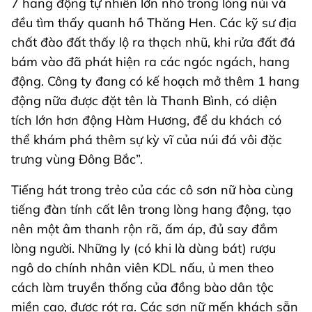
7 hang động tự nhiên lớn nhỏ trong lòng núi và
đều tìm thấy quanh hồ Thăng Hen. Các kỹ sư địa
chất đào đất thấy lộ ra thạch nhũ, khi rửa đất đá
bám vào đã phát hiện ra các ngóc ngách, hang
động. Công ty đang có kế hoạch mở thêm 1 hang
động nữa được đặt tên là Thanh Bình, có diện
tích lớn hơn động Hàm Hương, để du khách có
thể khám phá thêm sự kỳ vĩ của núi đá vôi đặc
trưng vùng Đông Bắc”.
Tiếng hát trong trẻo của các cô sơn nữ hòa cùng
tiếng đàn tính cất lên trong lòng hang động, tạo
nên một âm thanh rộn rã, ấm áp, đủ say đắm
lòng người. Những ly (có khi là dùng bát) rượu
ngô do chính nhân viên KDL nấu, ủ men theo
cách làm truyền thống của đồng bào dân tộc
miền cao, được rót ra. Các sơn nữ mến khách sẵn