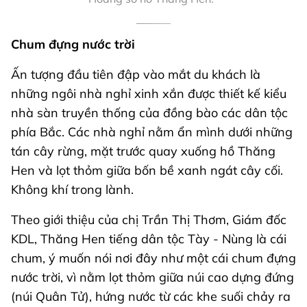
Chum đựng nước trời
Ấn tượng đầu tiên đập vào mắt du khách là
những ngôi nhà nghỉ xinh xắn được thiết kế kiểu
nhà sàn truyền thống của đồng bào các dân tộc
phía Bắc. Các nhà nghỉ nằm ẩn mình dưới những
tán cây rừng, mặt trước quay xuống hồ Thăng
Hen và lọt thỏm giữa bốn bề xanh ngát cây cối.
Không khí trong lành.
Theo giới thiệu của chị Trần Thị Thơm, Giám đốc
KDL, Thăng Hen tiếng dân tộc Tày - Nùng là cái
chum, ý muốn nói nơi đây như một cái chum đựng
nước trời, vì nằm lọt thỏm giữa núi cao dựng đứng
(núi Quân Tử), hứng nước từ các khe suối chảy ra