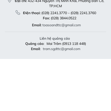
Địa chỉ:
432-434 Nguyễn Thị Minh Khai, Phường Bàn Cờ,
TP.HCM
Điện thoại:
(028) 2241.3770 – (028) 2241.3760
Fax:
(028) 3844.0522
Email:
toasoandttc@gmail.com
Liên hệ quảng cáo
Quảng cáo:
Mai Trâm (0913 118 448)
Email:
tram.sgdttc@gmail.com