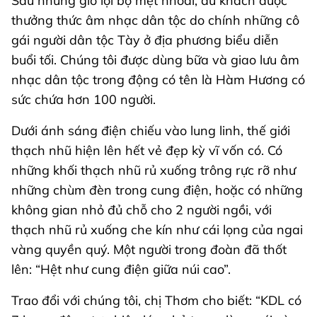
Sau những giờ lội bộ mệt nhoài, du khách được
thưởng thức âm nhạc dân tộc do chính những cô
gái người dân tộc Tày ở địa phương biểu diễn
buổi tối. Chúng tôi được dùng bữa và giao lưu âm
nhạc dân tộc trong động có tên là Hàm Hương có
sức chứa hơn 100 người.
Dưới ánh sáng điện chiếu vào lung linh, thế giới
thạch nhũ hiện lên hết vẻ đẹp kỳ vĩ vốn có. Có
những khối thạch nhũ rủ xuống trông rực rỡ như
những chùm đèn trong cung điện, hoặc có những
không gian nhỏ đủ chỗ cho 2 người ngồi, với
thạch nhũ rủ xuống che kín như cái lọng của ngai
vàng quyền quý. Một người trong đoàn đã thốt
lên: “Hệt như cung điện giữa núi cao”.
Trao đổi với chúng tôi, chị Thơm cho biết: “KDL có