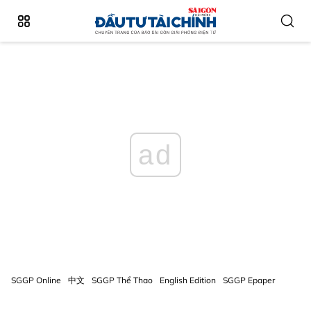
ad
SGGP Online
中文
SGGP Thể Thao
English Edition
SGGP Epaper