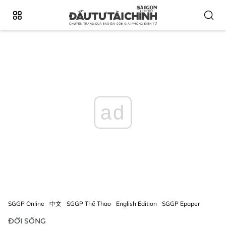
ad
SGGP Online
中文
SGGP Thể Thao
English Edition
SGGP Epaper
ĐỜI SỐNG