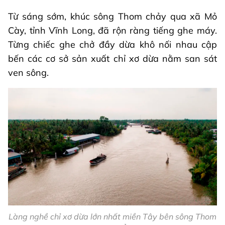
Từ sáng sớm, khúc sông Thom chảy qua xã Mỏ
Cày, tỉnh Vĩnh Long, đã rộn ràng tiếng ghe máy.
Từng chiếc ghe chở đầy dừa khô nối nhau cập
bến các cơ sở sản xuất chỉ xơ dừa nằm san sát
ven sông.
Làng nghề chỉ xơ dừa lớn nhất miền Tây bên sông Thom