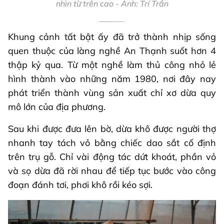
nhìn từ trên cao - Ảnh: Trí Trần
Khung cảnh tất bật ấy đã trở thành nhịp sống
quen thuộc của làng nghề An Thạnh suốt hơn 4
thập kỷ qua. Từ một nghề làm thủ công nhỏ lẻ
hình thành vào những năm 1980, nơi đây nay
phát triển thành vùng sản xuất chỉ xơ dừa quy
mô lớn của địa phương.
Sau khi được đưa lên bờ, dừa khô được người thợ
nhanh tay tách vỏ bằng chiếc dao sắt cố định
trên trụ gỗ. Chỉ vài động tác dứt khoát, phần vỏ
và sọ dừa đã rời nhau để tiếp tục bước vào công
đoạn đánh tơi, phơi khô rồi kéo sợi.