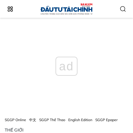
ad
SGGP Online
中文
SGGP Thể Thao
English Edition
SGGP Epaper
THẾ GIỚI