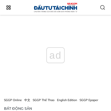
ad
SGGP Online
中文
SGGP Thể Thao
English Edition
SGGP Epaper
BẤT ĐỘNG SẢN