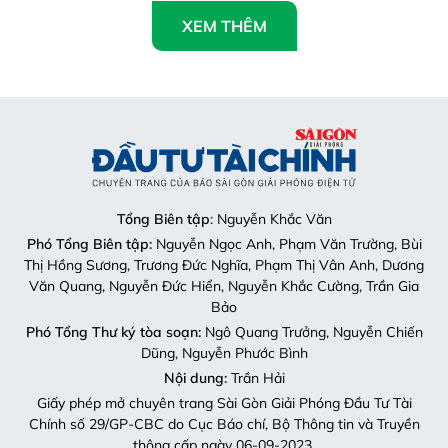
Tổng Biên tập
: Nguyễn Khắc Văn
Phó Tổng Biên tập:
Nguyễn Ngọc Anh, Phạm Văn Trường, Bùi
Thị Hồng Sương, Trương Đức Nghĩa, Phạm Thị Vân Anh, Dương
Văn Quang, Nguyễn Đức Hiển, Nguyễn Khắc Cường, Trần Gia
Bảo
Phó Tổng Thư ký tòa soạn:
Ngô Quang Trưởng, Nguyễn Chiến
Dũng, Nguyễn Phước Bình
Nội dung:
Trần Hải
Giấy phép mở chuyên trang Sài Gòn Giải Phóng Đầu Tư Tài
Chính số 29/GP-CBC do Cục Báo chí, Bộ Thông tin và Truyền
thông cấp ngày 06-09-2023.
Địa chỉ:
432-434 Nguyễn Thị Minh Khai, Phường Bàn Cờ,
TP.HCM