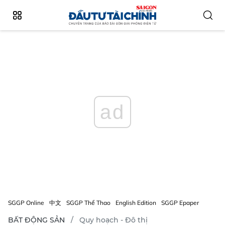
ad
SGGP Online
中文
SGGP Thể Thao
English Edition
SGGP Epaper
BẤT ĐỘNG SẢN
Quy hoạch - Đô thị