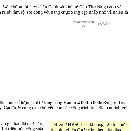
 15-8, chúng tôi theo chân Cảnh sát kinh tế Cần Thơ bằng cano về
ra rất rầm rộ, sôi động với hàng chục xáng cạp nhấp nhô và nhiều sà
thể múc số lượng cát từ lòng sông Hậu từ 4.000-5.000m3/ngày. Tuy
 Cát được cung cấp chủ yếu cho các công trình trên địa bàn tỉnh với
xin gia hạn thêm 3 năm,
Hiện ở ĐBSCL có khoảng 126 tổ chức,
1,4 triệu m3, công suất
doanh nghiệp được cấp phép khai thác tại