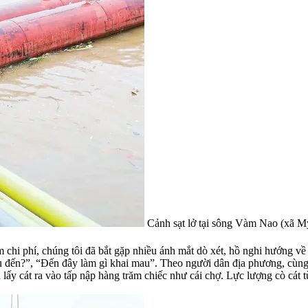
Cảnh sạt lở tại sông Vàm Nao (xã 
ảm chi phí, chúng tôi đã bắt gặp nhiều ánh mắt dò xét, hồ nghi hướng v
u đến?”, “Đến đây làm gì khai mau”. Theo người dân địa phương, cùng v
àu lấy cát ra vào tấp nập hàng trăm chiếc như cái chợ. Lực lượng cò cá