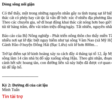
Dòng sông nổi giận
Có thể thấy, một trong những nguyên nhân gây ra tình trạng sạt lở hiện
thác cát có phép hay cát tặc là vấn đề bức xúc ở nhiều địa phương lâ
Theo các chuyên gia, sở dĩ hoạt động khai thác cát nóng hơn bao giờ h
túi từ hàng trăm, đến vài trăm triệu đồng/ngày. Tất nhiên, nguyên nh
Báo cáo của Bộ Nông nghiệp - Phát triển nông thôn cho thấy miền Tây
nhiều nơi sạt lở đặc biệt nguy hiểm như tại sông Vàm Nao (xã Mỹ H
Gành Hào ở huyện Đông Hải (Bạc Liêu) xói lở hơn 800m…
Trở lại điểm sạt lở kinh hoàng xảy ra cách đây 4 tháng tại tổ 12, 
sông làm 14 căn nhà bị đổ sập xuống sông Hậu. Theo ghi nhận, đoạn 
cảnh hết sức hoang tàn, con đường liên xã này hiện đã được cơ quan 
tải để lấp hố.
-----------------------------
Kỳ 2: Đường đi của cát lậu
Minh Tuấn