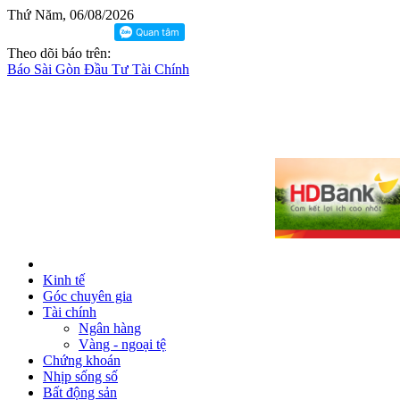
Thứ Năm, 06/08/2026
Theo dõi báo trên:
Báo Sài Gòn Đầu Tư Tài Chính
Kinh tế
Góc chuyên gia
Tài chính
Ngân hàng
Vàng - ngoại tệ
Chứng khoán
Nhịp sống số
Bất động sản