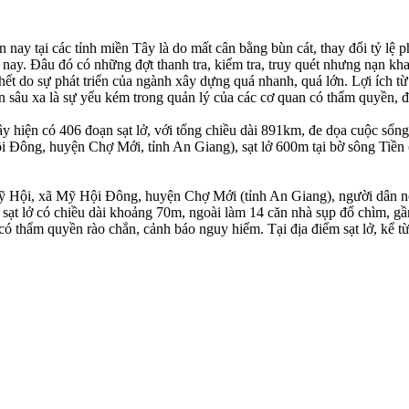
 nay tại các tỉnh miền Tây là do mất cân bằng bùn cát, thay đổi tỷ lệ p
u nay. Đâu đó có những đợt thanh tra, kiểm tra, truy quét nhưng nạn kh
ết do sự phát triển của ngành xây dựng quá nhanh, quá lớn. Lợi ích từ 
ân sâu xa là sự yếu kém trong quản lý của các cơ quan có thẩm quyền, đ
 hiện có 406 đoạn sạt lở, với tổng chiều dài 891km, đe dọa cuộc sống
ội Đông, huyện Chợ Mới, tỉnh An Giang), sạt lở 600m tại bờ sông Tiề
ấp Mỹ Hội, xã Mỹ Hội Đông, huyện Chợ Mới (tỉnh An Giang), người dân n
sạt lở có chiều dài khoảng 70m, ngoài làm 14 căn nhà sụp đổ chìm, gầ
có thẩm quyền rào chắn, cảnh báo nguy hiểm. Tại địa điểm sạt lở, kể t