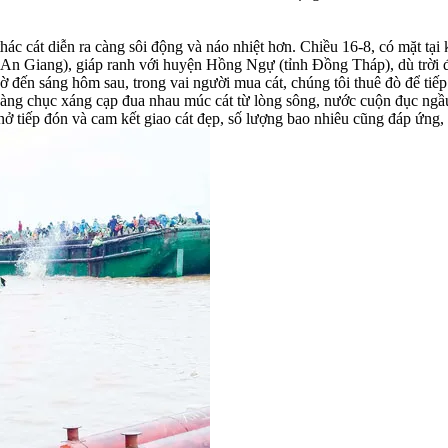
ác cát diễn ra càng sôi động và náo nhiệt hơn. Chiều 16-8, có mặt tại
An Giang), giáp ranh với huyện Hồng Ngự (tỉnh Đồng Tháp), dù trời 
hờ đến sáng hôm sau, trong vai người mua cát, chúng tôi thuê đò để tiếp 
i hàng chục xáng cạp đua nhau múc cát từ lòng sông, nước cuộn đục ngầ
 nở tiếp đón và cam kết giao cát đẹp, số lượng bao nhiêu cũng đáp ứng