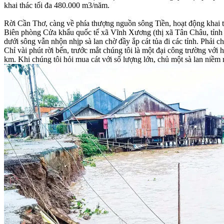
khai thác tối đa 480.000 m3/năm.
Rời Cần Thơ, càng về phía thượng nguồn sông Tiền, hoạt động khai th
Biên phòng Cửa khẩu quốc tế xã Vĩnh Xương (thị xã Tân Châu, tỉnh 
dưới sông vẫn nhộn nhịp sà lan chờ đầy ắp cát tủa đi các tỉnh. Phải c
Chỉ vài phút rời bến, trước mắt chúng tôi là một đại công trường vớ
km. Khi chúng tôi hỏi mua cát với số lượng lớn, chủ một sà lan niềm