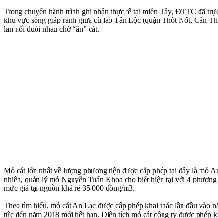
Trong chuyến hành trình ghi nhận thực tế tại miền Tây, ĐTTC đã trực
khu vực sông giáp ranh giữa cù lao Tân Lộc (quận Thốt Nốt, Cần Thơ)
lan nối đuôi nhau chờ “ăn” cát.
Mỏ cát lớn nhất về lượng phương tiện được cấp phép tại đây là mỏ 
nhiên, quản lý mỏ Nguyễn Tuấn Khoa cho biết hiện tại với 4 phương t
mức giá tại nguồn khá rẻ 35.000 đồng/m3.
Theo tìm hiểu, mỏ cát An Lạc được cấp phép khai thác lần đầu vào 
tức đến năm 2018 mới hết hạn. Diện tích mỏ cát công ty được phép kha