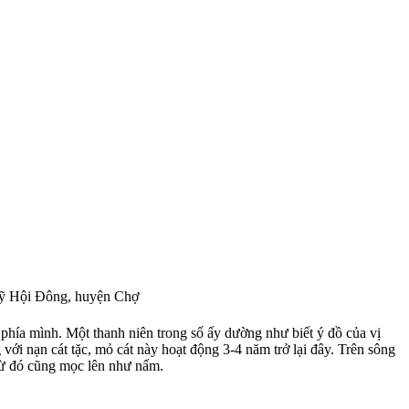
Mỹ Hội Đông, huyện Chợ
ề phía mình. Một thanh niên trong số ấy dường như biết ý đồ của vị
ới nạn cát tặc, mỏ cát này hoạt động 3-4 năm trở lại đây. Trên sông
t từ đó cũng mọc lên như nấm.