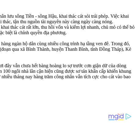
hân lưu sông Tiền - sông Hậu, khai thác cát sỏi trái phép. Việc khai
ai thác, tận thu nguồn tài nguyên này càng ngày càng nóng.
khai thác cát rất lớn, thu hồi vốn và kiếm lợi nhanh, chủ mỏ có thể bỏ
ặc biệt là chính quyền địa phương.
 hàng ngàn hộ dân cùng nhiều công trình hạ tầng ven đê. Trong đó,
n (đoạn qua xã Bình Thành, huyện Thanh Bình, tỉnh Đồng Tháp), Kè
ơi đây vẫn chưa hết bàng hoàng lo sợ trước cơn giận dữ của dòng
n 100 ngôi nhà lân cận hiện cũng được sơ tán khẩn cấp khiến khung
ừ nhiều tháng nay hàng trăm công nhân vẫn tích cực cho cát vào bao