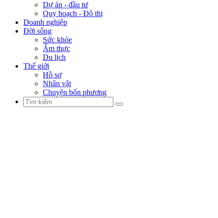
Dự án - đầu tư
Quy hoạch - Đô thị
Doanh nghiệp
Đời sống
Sức khỏe
Ẩm thực
Du lịch
Thế giới
Hồ sơ
Nhân vật
Chuyện bốn phương