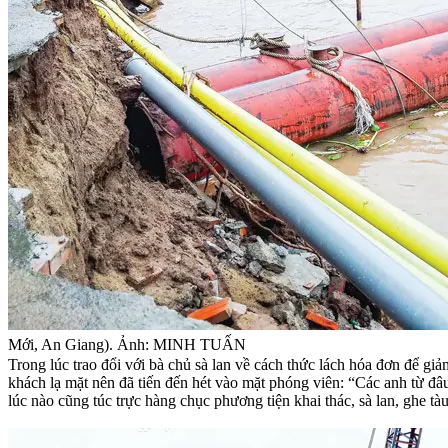
Mới, An Giang). Ảnh: MINH TUẤN
Trong lúc trao đổi với bà chủ sà lan về cách thức lách hóa đơn để gi
khách lạ mặt nên đã tiến đến hét vào mặt phóng viên: “Các anh từ đâ
lúc nào cũng túc trực hàng chục phương tiện khai thác, sà lan, ghe t