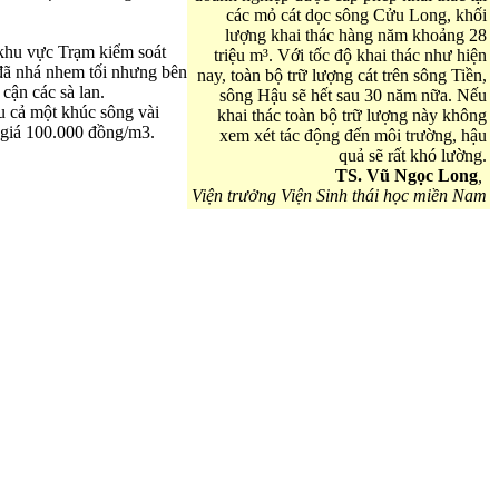
các mỏ cát dọc sông Cửu Long, khối
lượng khai thác hàng năm khoảng 28
 khu vực Trạm kiểm soát
triệu m³. Với tốc độ khai thác như hiện
đã nhá nhem tối nhưng bên
nay, toàn bộ trữ lượng cát trên sông Tiền,
cận các sà lan.
sông Hậu sẽ hết sau 30 năm nữa. Nếu
u cả một khúc sông vài
khai thác toàn bộ trữ lượng này không
, giá 100.000 đồng/m3.
xem xét tác động đến môi trường, hậu
quả sẽ rất khó lường.
TS. Vũ Ngọc Long
,
Viện trưởng Viện Sinh thái học miền Nam