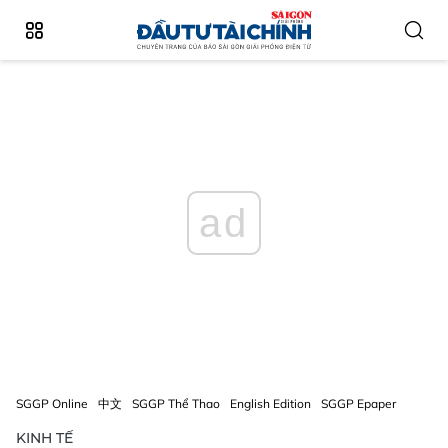
ad
SGGP Online
中文
SGGP Thể Thao
English Edition
SGGP Epaper
KINH TẾ