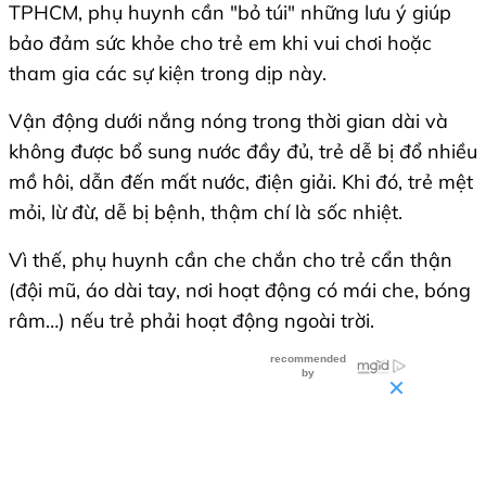
TPHCM, phụ huynh cần "bỏ túi" những lưu ý giúp
bảo đảm sức khỏe cho trẻ em khi vui chơi hoặc
tham gia các sự kiện trong dịp này.
Vận động dưới nắng nóng trong thời gian dài và
không được bổ sung nước đầy đủ, trẻ dễ bị đổ nhiều
mồ hôi, dẫn đến mất nước, điện giải. Khi đó, trẻ mệt
mỏi, lừ đừ, dễ bị bệnh, thậm chí là sốc nhiệt.
Vì thế, phụ huynh cần che chắn cho trẻ cẩn thận
(đội mũ, áo dài tay, nơi hoạt động có mái che, bóng
râm…) nếu trẻ phải hoạt động ngoài trời.