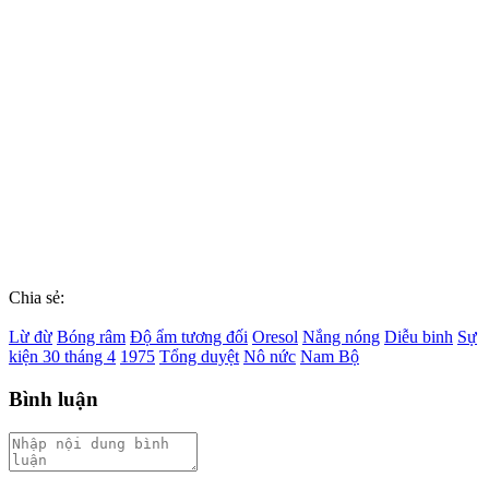
Chia sẻ:
Lừ đừ
Bóng râm
Độ ẩm tương đối
Oresol
Nắng nóng
Diễu binh
Sự
kiện 30 tháng 4
1975
Tổng duyệt
Nô nức
Nam Bộ
Bình luận