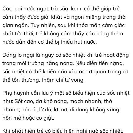
Các loại nước ngọt, trà sữa, kem, có thể giúp trẻ
cảm thấy được giải khát và ngon miệng trong thời
gian ngắn. Tuy nhiên, sau khi thỏa mãn cảm giác
khát tức thời, trẻ không cảm thấy cần uống thêm
nước dẫn đến cơ thể bị thiếu hụt nước.
Đáng lo ngại là nguy cơ sốc nhiệt khi trẻ hoạt động
trong môi trường nắng nóng. Nếu diễn tiến nặng,
sốc nhiệt có thể khiến não và các cơ quan trong cơ
thể tổn thương, thậm chí tử vong.
Phụ huynh cần lưu ý một số biểu hiện của sốc nhiệt
như: Sốt cao, da khô nóng, mạch nhanh, thở
nhanh; nôn ói; lừ đừ, lơ mơ; đi đứng không vững;
hôn mê hoặc co giật.
Khi phát hiện trẻ có biểu hiện nghi ngờ sốc nhiệt,