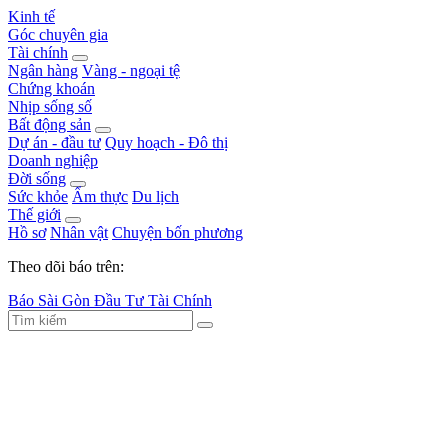
Kinh tế
Góc chuyên gia
Tài chính
Ngân hàng
Vàng - ngoại tệ
Chứng khoán
Nhịp sống số
Bất động sản
Dự án - đầu tư
Quy hoạch - Đô thị
Doanh nghiệp
Đời sống
Sức khỏe
Ẩm thực
Du lịch
Thế giới
Hồ sơ
Nhân vật
Chuyện bốn phương
Theo dõi báo trên:
Báo Sài Gòn Đầu Tư Tài Chính