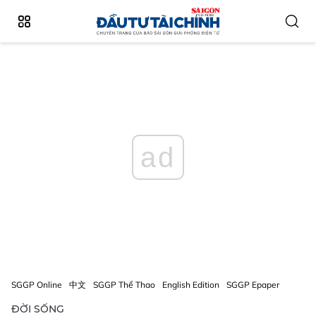
ad
SGGP Online
中文
SGGP Thể Thao
English Edition
SGGP Epaper
ĐỜI SỐNG