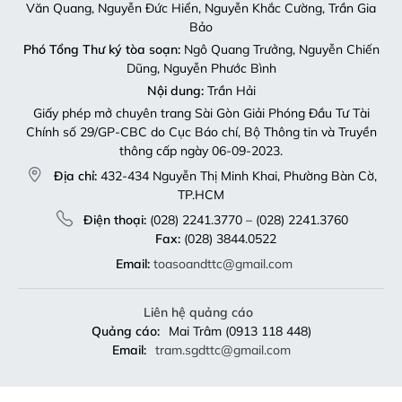
Văn Quang, Nguyễn Đức Hiển, Nguyễn Khắc Cường, Trần Gia
Bảo
Phó Tổng Thư ký tòa soạn:
Ngô Quang Trưởng, Nguyễn Chiến
Dũng, Nguyễn Phước Bình
Nội dung:
Trần Hải
Giấy phép mở chuyên trang Sài Gòn Giải Phóng Đầu Tư Tài
Chính số 29/GP-CBC do Cục Báo chí, Bộ Thông tin và Truyền
thông cấp ngày 06-09-2023.
Địa chỉ:
432-434 Nguyễn Thị Minh Khai, Phường Bàn Cờ,
TP.HCM
Điện thoại:
(028) 2241.3770 – (028) 2241.3760
Fax:
(028) 3844.0522
Email:
toasoandttc@gmail.com
Liên hệ quảng cáo
Quảng cáo:
Mai Trâm (0913 118 448)
Email:
tram.sgdttc@gmail.com