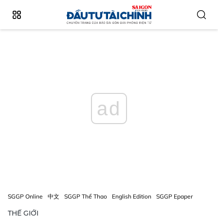
ad
SGGP Online
中文
SGGP Thể Thao
English Edition
SGGP Epaper
THẾ GIỚI