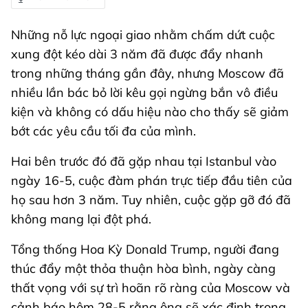
Những nỗ lực ngoại giao nhằm chấm dứt cuộc
xung đột kéo dài 3 năm đã được đẩy nhanh
trong những tháng gần đây, nhưng Moscow đã
nhiều lần bác bỏ lời kêu gọi ngừng bắn vô điều
kiện và không có dấu hiệu nào cho thấy sẽ giảm
bớt các yêu cầu tối đa của mình.
Hai bên trước đó đã gặp nhau tại Istanbul vào
ngày 16-5, cuộc đàm phán trực tiếp đầu tiên của
họ sau hơn 3 năm. Tuy nhiên, cuộc gặp gỡ đó đã
không mang lại đột phá.
Tổng thống Hoa Kỳ Donald Trump, người đang
thúc đẩy một thỏa thuận hòa bình, ngày càng
thất vọng với sự trì hoãn rõ ràng của Moscow và
cảnh báo hôm 28-5 rằng ông sẽ xác định trong