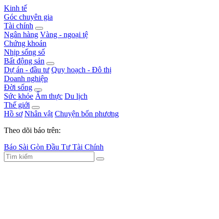
Kinh tế
Góc chuyên gia
Tài chính
Ngân hàng
Vàng - ngoại tệ
Chứng khoán
Nhịp sống số
Bất động sản
Dự án - đầu tư
Quy hoạch - Đô thị
Doanh nghiệp
Đời sống
Sức khỏe
Ẩm thực
Du lịch
Thế giới
Hồ sơ
Nhân vật
Chuyện bốn phương
Theo dõi báo trên:
Báo Sài Gòn Đầu Tư Tài Chính