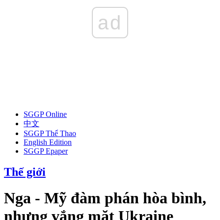
ad
SGGP Online
中文
SGGP Thể Thao
English Edition
SGGP Epaper
Thế giới
Nga - Mỹ đàm phán hòa bình,
nhưng vắng mặt Ukraine