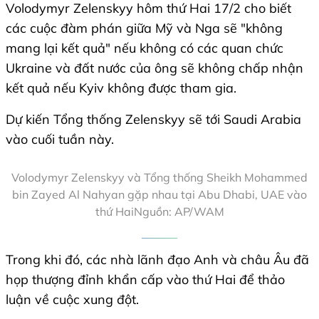
Volodymyr Zelenskyy hôm thứ Hai 17/2 cho biết
các cuộc đàm phán giữa Mỹ và Nga sẽ "không
mang lại kết quả" nếu không có các quan chức
Ukraine và đất nước của ông sẽ không chấp nhận
kết quả nếu Kyiv không được tham gia.
Dự kiến Tổng thống ​​Zelenskyy sẽ tới Saudi Arabia
vào cuối tuần này.
Volodymyr Zelenskyy và Tổng thống Sheikh Mohammed
bin Zayed Al Nahyan gặp nhau tại Abu Dhabi, UAE vào
thứ HaiNguồn: AP/WAM
Trong khi đó, các nhà lãnh đạo Anh và châu Âu đã
họp thượng đỉnh khẩn cấp vào thứ Hai để thảo
luận về cuộc xung đột.