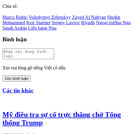
Chia sẻ:
Marco Rubio
Volodymyr Zelenskyy
Zayed Al Nahyan
Sheikh
Mohammed
Keir Starmer
Sergey Lavrov
Riyadh
Ngoại trưởng Nga
Saudi Arabia
Liên bang Nga
Bình luận
Xin vui lòng gõ tiếng Việt có dấu
Gửi bình luận
Các tin khác
Mỹ điều tra sự cố trực thăng chở Tổng
thống Trump