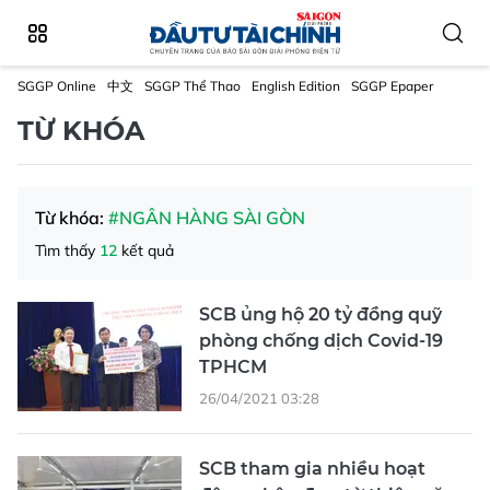
SGGP Online
中文
SGGP Thể Thao
English Edition
SGGP Epaper
TỪ KHÓA
Từ khóa:
#NGÂN HÀNG SÀI GÒN
Tìm thấy
12
kết quả
SCB ủng hộ 20 tỷ đồng quỹ
phòng chống dịch Covid-19
TPHCM
26/04/2021 03:28
SCB tham gia nhiều hoạt