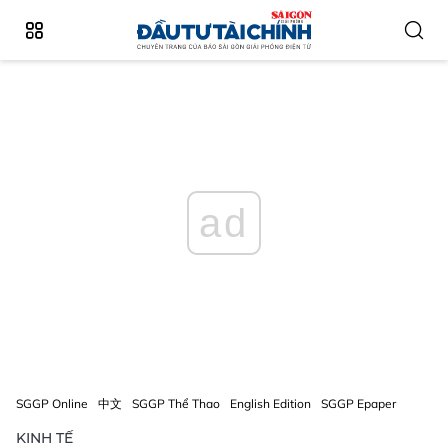
ad
SGGP Online
中文
SGGP Thể Thao
English Edition
SGGP Epaper
KINH TẾ