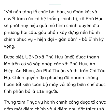
“Với nền tảng tổ chức bài bản, sự đoàn kết và
quyết tâm của cả hệ thống chính trị, xã Phú Hựu
sẽ phát huy hiệu quả mô hình chính quyền địa
phương hai cấp, góp phần xây dựng nền hành
chính phục vụ – hiện đại – gần dân” - bà Bình kỳ
vọng.
Được biết, UBND xã Phú Hựu (mới) được thành
lập trên cơ sở sáp nhập các xã: Phú Hựu, An
Hiệp, An Nhơn, An Phú Thuận và thị trấn Cái Tàu
Hạ. Chính quyền địa phương đã nhanh chóng
hoàn tất kiện toàn bộ máy với tổng biên chế được
tỉnh phân bổ là 118 người.
Trung tâm Phục vụ hành chính công được tổ chức
gồm một điểm chính và 4 điểm phụ đặt tại trụ sở