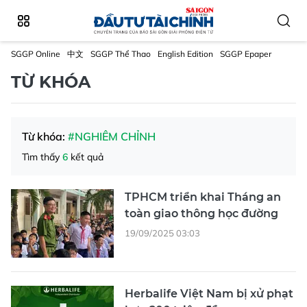
SGGP Online
中文
SGGP Thể Thao
English Edition
SGGP Epaper
TỪ KHÓA
Từ khóa:
#NGHIÊM CHỈNH
Tìm thấy
6
kết quả
TPHCM triển khai Tháng an
toàn giao thông học đường
19/09/2025 03:03
Herbalife Việt Nam bị xử phạt