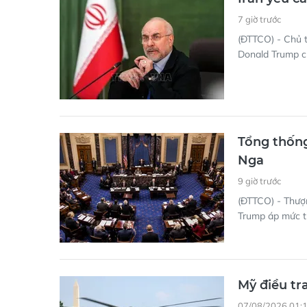
7 giờ trước
(ĐTTCO) - Chủ 
Donald Trump ch
Tổng thống
Nga
9 giờ trước
(ĐTTCO) - Thượ
Trump áp mức th
Mỹ điều tr
07/08/2026 01: