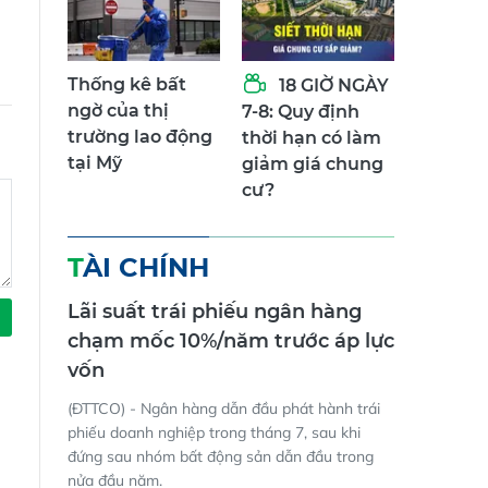
Thống kê bất
18 GIỜ NGÀY
ngờ của thị
7-8: Quy định
trường lao động
thời hạn có làm
tại Mỹ
giảm giá chung
cư?
TÀI CHÍNH
Lãi suất trái phiếu ngân hàng
chạm mốc 10%/năm trước áp lực
vốn
(ĐTTCO) - Ngân hàng dẫn đầu phát hành trái
phiếu doanh nghiệp trong tháng 7, sau khi
đứng sau nhóm bất động sản dẫn đầu trong
nửa đầu năm.