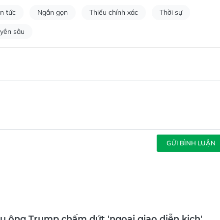
in tức
Ngắn gọn
Thiếu chính xác
Thời sự
yên sâu
GỬI BÌNH LUẬN
ầu ông Trump chấm dứt 'ngoại giao diễn kịch'