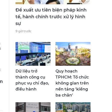
Đề xuất ưu tiên biện pháp kinh
tế, hành chính trước xử lý hình
sự
9 giờ trước
g
i
c
Dữ liệu trở
Quy hoạch
thành công cụ
TPHCM: Tổ chức
n
phục vụ chỉ đạo,
không gian trên
điều hành
nền tảng 'kiềng
ba chân'