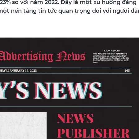
g 23% so với năm 2022. Đây là một xu hướng đáng
một nền tảng tin tức quan trọng đối với người dâ