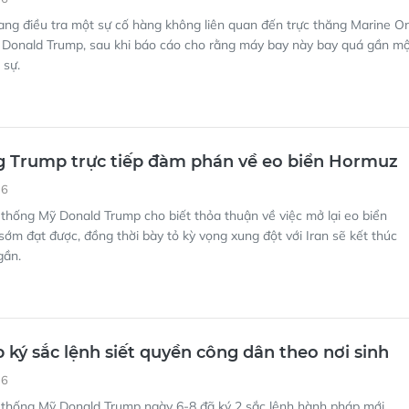
ang điều tra một sự cố hàng không liên quan đến trực thăng Marine O
 Donald Trump, sau khi báo cáo cho rằng máy bay này bay quá gần m
 sự.
g Trump trực tiếp đàm phán về eo biển Hormuz
16
thống Mỹ Donald Trump cho biết thỏa thuận về việc mở lại eo biển
ớm đạt được, đồng thời bày tỏ kỳ vọng xung đột với Iran sẽ kết thúc
gần.
ký sắc lệnh siết quyền công dân theo nơi sinh
16
 thống Mỹ Donald Trump ngày 6-8 đã ký 2 sắc lệnh hành pháp mới