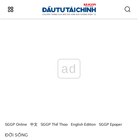
ad
SGGP Online
中文
SGGP Thể Thao
English Edition
SGGP Epaper
ĐỜI SỐNG