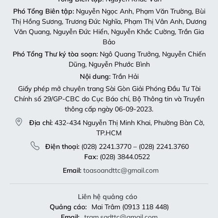
Phó Tổng Biên tập:
Nguyễn Ngọc Anh, Phạm Văn Trường, Bùi
Thị Hồng Sương, Trương Đức Nghĩa, Phạm Thị Vân Anh, Dương
Văn Quang, Nguyễn Đức Hiển, Nguyễn Khắc Cường, Trần Gia
Bảo
Phó Tổng Thư ký tòa soạn:
Ngô Quang Trưởng, Nguyễn Chiến
Dũng, Nguyễn Phước Bình
Nội dung:
Trần Hải
Giấy phép mở chuyên trang Sài Gòn Giải Phóng Đầu Tư Tài
Chính số 29/GP-CBC do Cục Báo chí, Bộ Thông tin và Truyền
thông cấp ngày 06-09-2023.
Địa chỉ:
432-434 Nguyễn Thị Minh Khai, Phường Bàn Cờ,
TP.HCM
Điện thoại:
(028) 2241.3770 – (028) 2241.3760
Fax:
(028) 3844.0522
Email:
toasoandttc@gmail.com
Liên hệ quảng cáo
Quảng cáo:
Mai Trâm (0913 118 448)
Email:
tram.sgdttc@gmail.com