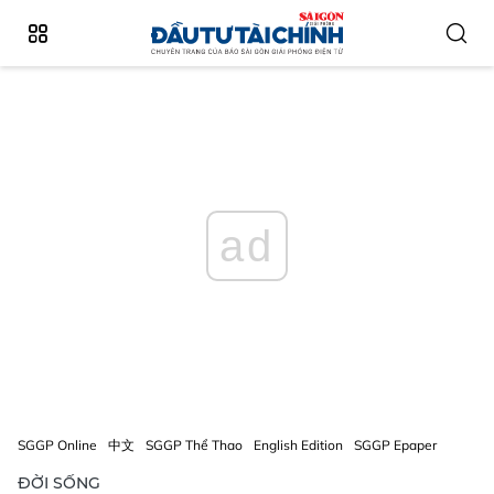
ad
SGGP Online
中文
SGGP Thể Thao
English Edition
SGGP Epaper
ĐỜI SỐNG