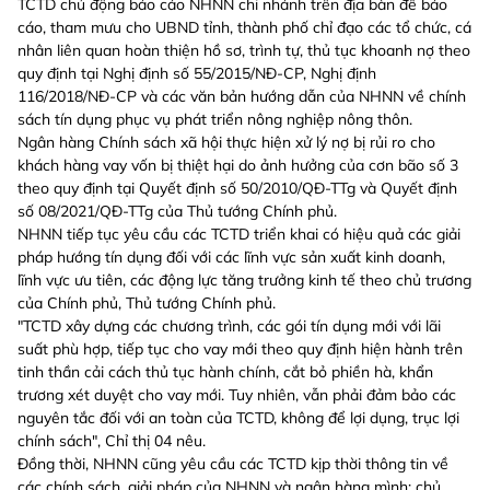
TCTD chủ động báo cáo NHNN chi nhánh trên địa bàn để báo
cáo, tham mưu cho UBND tỉnh, thành phố chỉ đạo các tổ chức, cá
nhân liên quan hoàn thiện hồ sơ, trình tự, thủ tục khoanh nợ theo
quy định tại Nghị định số 55/2015/NĐ-CP, Nghị định
116/2018/NĐ-CP và các văn bản hướng dẫn của NHNN về chính
sách tín dụng phục vụ phát triển nông nghiệp nông thôn.
Ngân hàng Chính sách xã hội thực hiện xử lý nợ bị rủi ro cho
khách hàng vay vốn bị thiệt hại do ảnh hưởng của cơn bão số 3
theo quy định tại Quyết định số 50/2010/QĐ-TTg và Quyết định
số 08/2021/QĐ-TTg của Thủ tướng Chính phủ.
NHNN tiếp tục yêu cầu các TCTD triển khai có hiệu quả các giải
pháp hướng tín dụng đối với các lĩnh vực sản xuất kinh doanh,
lĩnh vực ưu tiên, các động lực tăng trưởng kinh tế theo chủ trương
của Chính phủ, Thủ tướng Chính phủ.
"TCTD xây dựng các chương trình, các gói tín dụng mới với lãi
suất phù hợp, tiếp tục cho vay mới theo quy định hiện hành trên
tinh thần cải cách thủ tục hành chính, cắt bỏ phiền hà, khẩn
trương xét duyệt cho vay mới. Tuy nhiên, vẫn phải đảm bảo các
nguyên tắc đối với an toàn của TCTD, không để lợi dụng, trục lợi
chính sách", Chỉ thị 04 nêu.
Đồng thời, NHNN cũng yêu cầu các TCTD kịp thời thông tin về
các chính sách, giải pháp của NHNN và ngân hàng mình; chủ