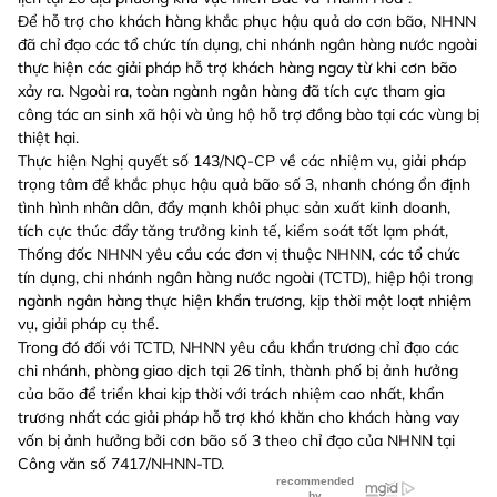
Để hỗ trợ cho khách hàng khắc phục hậu quả do cơn bão, NHNN
đã chỉ đạo các tổ chức tín dụng, chi nhánh ngân hàng nước ngoài
thực hiện các giải pháp hỗ trợ khách hàng ngay từ khi cơn bão
xảy ra. Ngoài ra, toàn ngành ngân hàng đã tích cực tham gia
công tác an sinh xã hội và ủng hộ hỗ trợ đồng bào tại các vùng bị
thiệt hại.
Thực hiện Nghị quyết số 143/NQ-CP về các nhiệm vụ, giải pháp
trọng tâm để khắc phục hậu quả bão số 3, nhanh chóng ổn định
tình hình nhân dân, đẩy mạnh khôi phục sản xuất kinh doanh,
tích cực thúc đẩy tăng trưởng kinh tế, kiểm soát tốt lạm phát,
Thống đốc NHNN yêu cầu các đơn vị thuộc NHNN, các tổ chức
tín dụng, chi nhánh ngân hàng nước ngoài (TCTD), hiệp hội trong
ngành ngân hàng thực hiện khẩn trương, kịp thời một loạt nhiệm
vụ, giải pháp cụ thể.
Trong đó đối với TCTD, NHNN yêu cầu khẩn trương chỉ đạo các
chi nhánh, phòng giao dịch tại 26 tỉnh, thành phố bị ảnh hưởng
của bão để triển khai kịp thời với trách nhiệm cao nhất, khẩn
trương nhất các giải pháp hỗ trợ khó khăn cho khách hàng vay
vốn bị ảnh hưởng bởi cơn bão số 3 theo chỉ đạo của NHNN tại
Công văn số 7417/NHNN-TD.