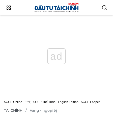
ad
SGGP Online
中文
SGGP Thể Thao
English Edition
SGGP Epaper
TÀI CHÍNH
Vàng - ngoại tệ