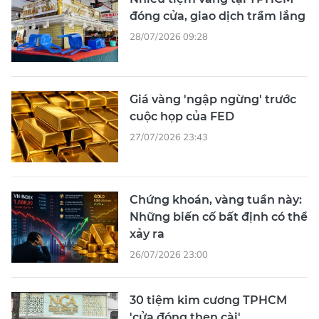
đóng cửa, giao dịch trầm lắng
28/07/2026 09:28
Giá vàng 'ngập ngừng' trước
cuộc họp của FED
27/07/2026 23:43
Chứng khoán, vàng tuần này:
Những biến cố bất định có thể
xảy ra
26/07/2026 23:00
30 tiệm kim cương TPHCM
'cửa đóng then cài'