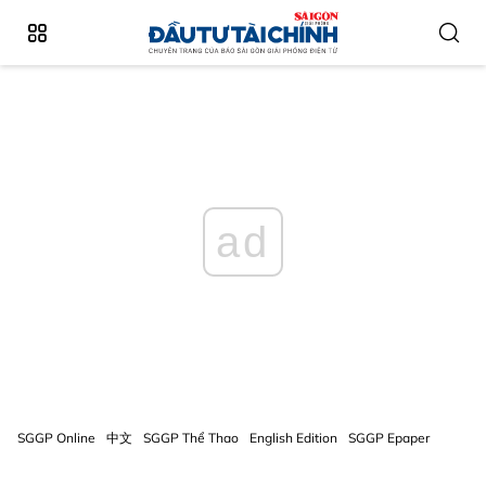
ad
SGGP Online
中文
SGGP Thể Thao
English Edition
SGGP Epaper