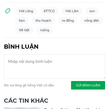
Hải Lăng
ĐTTCO
Hải Lâm
sen
bùn
thu hoạch
ra đồng
nông dân
tất bật
ruộng
BÌNH LUẬN
Xin vui lòng gõ tiếng Việt có dấu
GỬI BÌNH LUẬN
CÁC TIN KHÁC