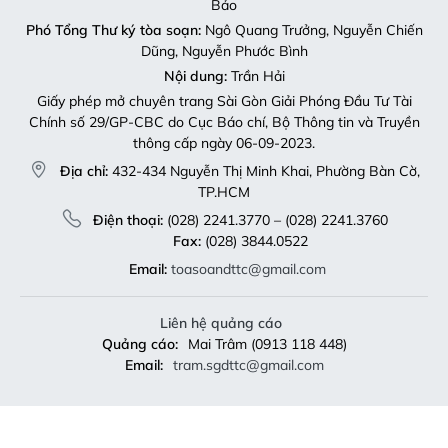
Bảo
Phó Tổng Thư ký tòa soạn:
Ngô Quang Trưởng, Nguyễn Chiến
Dũng, Nguyễn Phước Bình
Nội dung:
Trần Hải
Giấy phép mở chuyên trang Sài Gòn Giải Phóng Đầu Tư Tài
Chính số 29/GP-CBC do Cục Báo chí, Bộ Thông tin và Truyền
thông cấp ngày 06-09-2023.
Địa chỉ:
432-434 Nguyễn Thị Minh Khai, Phường Bàn Cờ,
TP.HCM
Điện thoại:
(028) 2241.3770 – (028) 2241.3760
Fax:
(028) 3844.0522
Email:
toasoandttc@gmail.com
Liên hệ quảng cáo
Quảng cáo:
Mai Trâm (0913 118 448)
Email:
tram.sgdttc@gmail.com