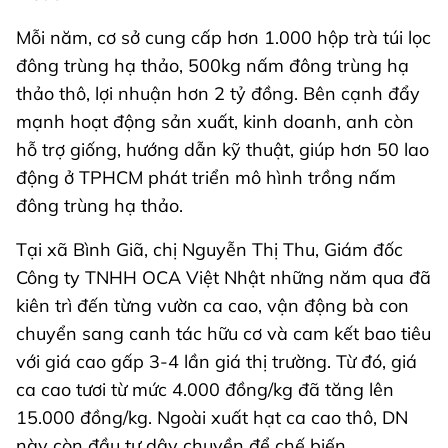
Mỗi năm, cơ sở cung cấp hơn 1.000 hộp trà túi lọc
đông trùng hạ thảo, 500kg nấm đông trùng hạ
thảo thô, lợi nhuận hơn 2 tỷ đồng. Bên cạnh đẩy
mạnh hoạt động sản xuất, kinh doanh, anh còn
hỗ trợ giống, hướng dẫn kỹ thuật, giúp hơn 50 lao
động ở TPHCM phát triển mô hình trồng nấm
đông trùng hạ thảo.
Tại xã Bình Giã, chị Nguyễn Thị Thu, Giám đốc
Công ty TNHH OCA Việt Nhật những năm qua đã
kiên trì đến từng vườn ca cao, vận động bà con
chuyển sang canh tác hữu cơ và cam kết bao tiêu
với giá cao gấp 3-4 lần giá thị trường. Từ đó, giá
ca cao tươi từ mức 4.000 đồng/kg đã tăng lên
15.000 đồng/kg. Ngoài xuất hạt ca cao thô, DN
này còn đầu tư dây chuyền để chế biến