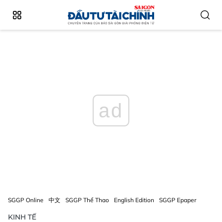
ad
SGGP Online
中文
SGGP Thể Thao
English Edition
SGGP Epaper
KINH TẾ