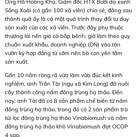
Ông Hồ Hoàng Kha, Giám đốc HTX Bưởi da xanh
Sông Xoài (có gần 100 xã viên) chia sẻ, đằng sau
thành quả ấy là cả một quá trình thay đổi tư duy
sản xuất của các xã viên. Trước đây phụ thuộc
thương lái nên giá cả bấp bênh, giờ làm theo quy
chuẩn xuất khẩu, doanh nghiệp (DN) vào tận
vườn ký hợp đồng từ sớm nên bà con yên tâm
sản xuất.
Gần 10 năm ròng rã vừa làm vừa đúc kết kinh
nghiệm, anh Trần Tài (ngụ xã Kim Long) đã nuôi
cấy thành công nấm đông trùng hạ thảo. Đến
nay, anh Tài đã có 8 sản phẩm chế biến từ nấm
đông trùng hạ thảo, trong đó có 2 sản phẩm trà
túi lọc đông trùng hạ thảo Vinabiomush và nấm
đông trùng hạ thảo khô Vinabiomush đạt OCOP
4 sao.