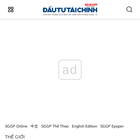
ad
SGGP Online
中文
SGGP Thể Thao
English Edition
SGGP Epaper
THẾ GIỚI