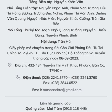
Tổng Biên tập
: Nguyễn Khắc Văn
Phó Tổng Biên tập:
Nguyễn Ngọc Anh, Phạm Văn Trường, Bùi
Thị Hồng Sương, Trương Đức Nghĩa, Phạm Thị Vân Anh, Dương
Văn Quang, Nguyễn Đức Hiển, Nguyễn Khắc Cường, Trần Gia
Bảo
Phó Tổng Thư ký tòa soạn:
Ngô Quang Trưởng, Nguyễn Chiến
Dũng, Nguyễn Phước Bình
Nội dung:
Trần Hải
Giấy phép mở chuyên trang Sài Gòn Giải Phóng Đầu Tư Tài
Chính số 29/GP-CBC do Cục Báo chí, Bộ Thông tin và Truyền
thông cấp ngày 06-09-2023.
Địa chỉ:
432-434 Nguyễn Thị Minh Khai, Phường Bàn Cờ,
TP.HCM
Điện thoại:
(028) 2241.3770 – (028) 2241.3760
Fax:
(028) 3844.0522
Email:
toasoandttc@gmail.com
Liên hệ quảng cáo
Quảng cáo:
Mai Trâm (0913 118 448)