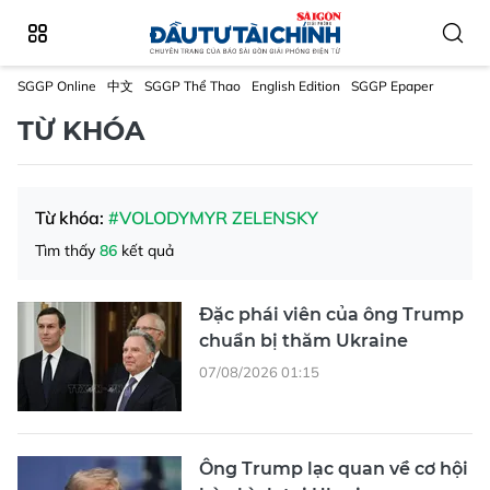
SGGP Online
中文
SGGP Thể Thao
English Edition
SGGP Epaper
TỪ KHÓA
Từ khóa:
#VOLODYMYR ZELENSKY
Tìm thấy
86
kết quả
Đặc phái viên của ông Trump
chuẩn bị thăm Ukraine
07/08/2026 01:15
Ông Trump lạc quan về cơ hội